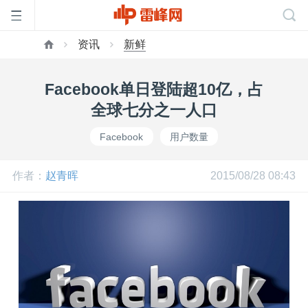
资讯
新鲜
首
Facebook单日登陆超10亿，占
页
全球七分之一人口
Facebook
用户数量
雷
作者：
赵青晖
2015/08/28 08:43
峰
网
公