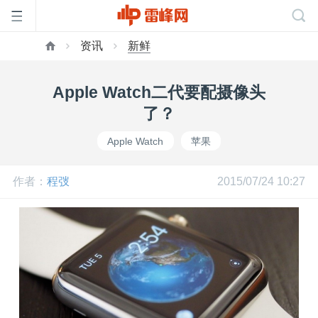
资讯
新鲜
首
Apple Watch二代要配摄像头
页
了？
Apple Watch
苹果
雷
作者：
程弢
2015/07/24 10:27
峰
网
公