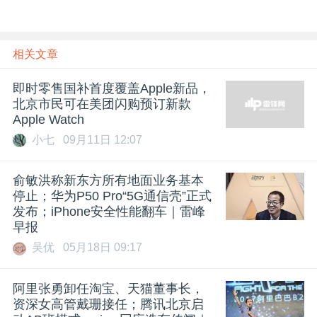
相关文章
即时零售国补首度覆盖Apple新品，
北京市民可在美团闪购预订新款
Apple Watch
小七
09月11日 12:07
​俞敏洪称新东方所有地面业务基本
停止；华为P50 Pro“5G通信壳”正式
发布；iPhone安全性能翻车｜雷峰
早报
吴优
05月18日 09:17
阿里张勇卸任淘宝、天猫董事长，
资深女高管戴珊接任；腾讯北京启