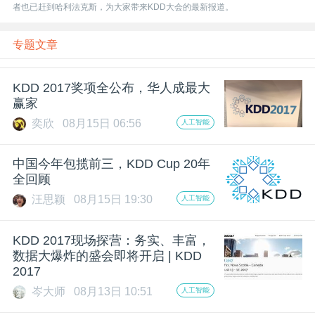
开
者也已赶到哈利法克斯，为大家带来KDD大会的最新报道。
课
专题文章
活
KDD 2017奖项全公布，华人成最大
赢家
奕欣
08月15日 06:56
人工智能
动
中国今年包揽前三，KDD Cup 20年
中
全回顾
汪思颖
08月15日 19:30
人工智能
心
KDD 2017现场探营：务实、丰富，
GAIR
数据大爆炸的盛会即将开启 | KDD
2017
岑大师
08月13日 10:51
人工智能
专