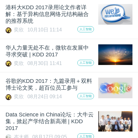
港科大KDD 2017录用论文作者详
题
解：基于异构信息网络元结构融合
的推荐系统
爱
奕欣
10月10日 11:14
人工智能
华人力量无处不在，微软在发展中
搞
寻求突破 | KDD 2017
奕欣
08月30日 11:41
人工智能
机
谷歌的KDD 2017：九篇录用＋双料
博士论文奖，超百位员工参与
奕欣
08月24日 09:14
人工智能
Data Science in China论坛：大牛云
集，掀起产学结合新高潮 | KDD
2017
岑大师
08月17日 09:05
人工智能