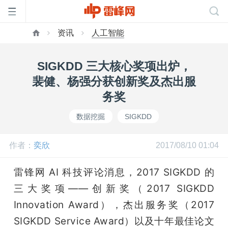
资讯
人工智能
首
SIGKDD 三大核心奖项出炉，
页
裴健、杨强分获创新奖及杰出服
务奖
雷
数据挖掘
SIGKDD
峰
作者：
奕欣
2017/08/10 01:04
网
雷锋网 AI 科技评论消息，2017 SIGKDD 的
三大奖项——创新奖（2017 SIGKDD 
公
Innovation Award），杰出服务奖（2017 
SIGKDD Service Award）以及十年最佳论文