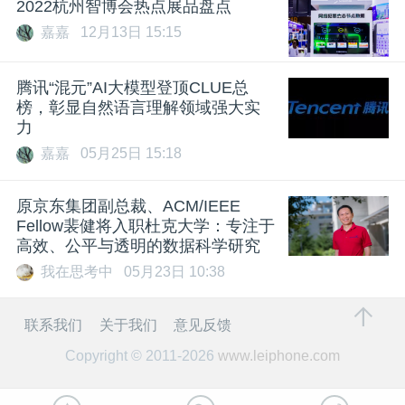
2022杭州智博会热点展品盘点
嘉嘉
12月13日 15:15
腾讯“混元”AI大模型登顶CLUE总
榜，彰显自然语言理解领域强大实
力
嘉嘉
05月25日 15:18
原京东集团副总裁、ACM/IEEE
Fellow裴健将入职杜克大学：专注于
高效、公平与透明的数据科学研究
我在思考中
05月23日 10:38
联系我们
关于我们
意见反馈
Copyright © 2011-2026
www.leiphone.com