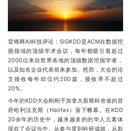
开
课
活
雷锋网AI科技评论：SIGKDD是ACM在数据挖
掘领域的顶级学术会议，每年都吸引着超过
动
2000位来自世界各地的顶级数据挖掘学者，
以及知名企业代表前来参加。然而，大会的论
中
文接收每年却仅约200篇，接收率不超过
20%。
心
今年的KDD大会刚刚于加拿大新斯科舍省的首
GAIR
府哈利法克斯（Halifax）落下帷幕。在KDD 
20余年的历史中，越来越多的的华人元素体
专
现在了会议当中。从参与度到科研成就，从影