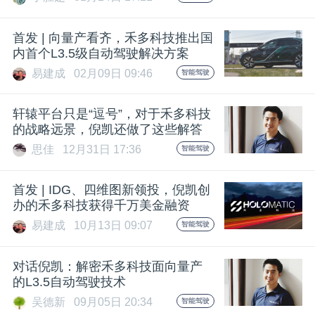
开
首发 | 向量产看齐，禾多科技推出国
课
内首个L3.5级自动驾驶解决方案
易建成
02月09日 09:46
智能驾驶
活
轩辕平台只是“逗号”，对于禾多科技
动
的战略远景，倪凯还做了这些解答
思佳
12月31日 17:36
智能驾驶
中
首发 | IDG、四维图新领投，倪凯创
办的禾多科技获得千万美金融资
心
易建成
10月13日 09:07
智能驾驶
GAIR
对话倪凯：解密禾多科技面向量产
的L3.5自动驾驶技术
专
吴德新
09月05日 20:34
智能驾驶