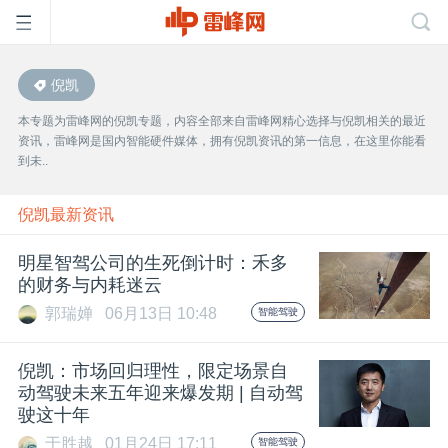
倪凯
首
本专题为雷峰网的倪凯专题，内容全部来自雷峰网精心选择与倪凯相关的最近
资讯，雷峰网是国内智能硬件媒体，拥有倪凯资讯的第一信息，在这里你能看
页
到未..
雷
倪凯最新资讯
明星智驾公司的生死倒计时：禾多
峰
的财务与内耗迷云
郭瑞婵
06月13日 10:48
智能驾驶
网
倪凯：市场回归理性，限定场景自
公
动驾驶未来五年迎来爆发期 | 自动驾
驶这十年
于胜越
01月24日 17:11
智能驾驶