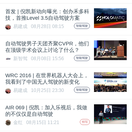
题
首发 | 倪凯新动向曝光：创办禾多科
技，首推Level 3.5自动驾驶方案
易建成
08月28日 08:15
智能驾驶
爱
自动驾驶男子天团齐聚CVPR，他们
搞
在顶级学术会议上讨论了什么？
新智驾
08月08日 15:56
智能驾驶
机
WRC 2016 | 在世界机器人大会上，
我看到了中国无人驾驶的新变化
易建成
10月25日 23:30
智能驾驶
AIR 069 | 倪凯：加入乐视后，我做
的不仅仅是自动驾驶
金红
08月15日 11:21
特写