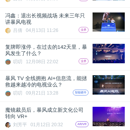
开
冯鑫：退出长视频战场 未来三年只
课
讲暴风电视
吕倩
04月13日 11:26
业界
活
复牌即涨停，在过去的142天里，暴
动
风发生了什么？
叨叨
12月08日 22:02
业界
中
暴风 TV 全线拥抱 AI+信息流，能拯
救越来越冷的电视业么？
心
叨叨
09月21日 13:28
智能硬件
GAIR
魔镜裁员后，暴风成立新文化公司
转向 VR+
专
刘芳平
01月12日 20:32
AR/VR