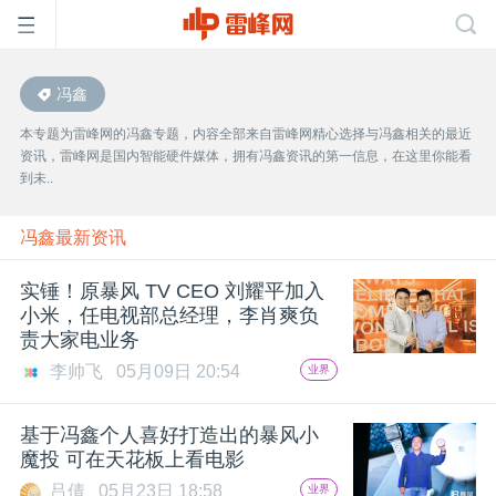
冯鑫
首
本专题为雷峰网的冯鑫专题，内容全部来自雷峰网精心选择与冯鑫相关的最近
资讯，雷峰网是国内智能硬件媒体，拥有冯鑫资讯的第一信息，在这里你能看
页
到未..
雷
冯鑫最新资讯
实锤！原暴风 TV CEO 刘耀平加入
峰
小米，任电视部总经理，李肖爽负
责大家电业务
网
李帅飞
05月09日 20:54
业界
公
基于冯鑫个人喜好打造出的暴风小
魔投 可在天花板上看电影
吕倩
05月23日 18:58
业界