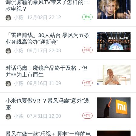
调侃雾霾的暴风TV带来了怎样的三
款电视？
小薇
12月02日 22:12
新鲜
「雷锋前线」30人站台 暴风为五条
业务线高管办“迎新会”
小薇
09月17日 22:08
特写
对话冯鑫：魔镜产品终于及格，但
并非为上市而生
小薇
09月16日 11:09
特写
小米也要做VR ？暴风冯鑫“意外”透
露
小薇
07月31日 12:00
特写
暴风在做一款“乐视＋顺丰”一样的电