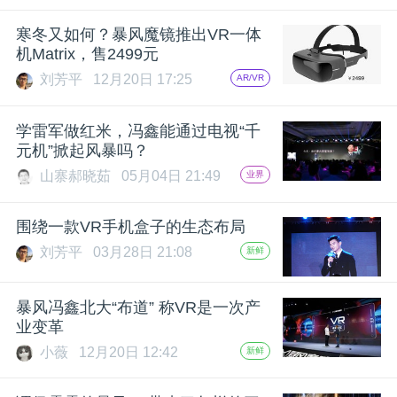
题
寒冬又如何？暴风魔镜推出VR一体
机Matrix，售2499元
刘芳平
12月20日 17:25
AR/VR
爱
学雷军做红米，冯鑫能通过电视“千
搞
元机”掀起风暴吗？
山寨郝晓茹
05月04日 21:49
业界
机
围绕一款VR手机盒子的生态布局
刘芳平
03月28日 21:08
新鲜
暴风冯鑫北大“布道” 称VR是一次产
业变革
小薇
12月20日 12:42
新鲜