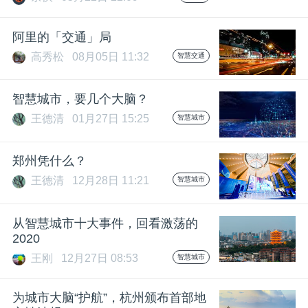
开
阿里的「交通」局
课
高秀松
08月05日 11:32
智慧交通
活
智慧城市，要几个大脑？
王德清
01月27日 15:25
智慧城市
动
郑州凭什么？
中
王德清
12月28日 11:21
智慧城市
心
从智慧城市十大事件，回看激荡的
2020
GAIR
王刚
12月27日 08:53
智慧城市
专
为城市大脑“护航”，杭州颁布首部地