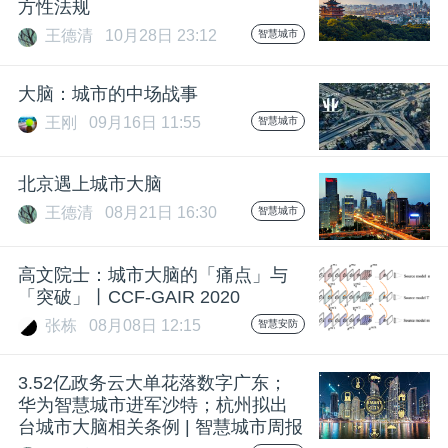
方性法规
题
王德清
10月28日 23:12
智慧城市
大脑：城市的中场战事
爱
王刚
09月16日 11:55
智慧城市
搞
北京遇上城市大脑
王德清
08月21日 16:30
机
智慧城市
高文院士：城市大脑的「痛点」与
「突破」丨CCF-GAIR 2020
张栋
08月08日 12:15
智慧安防
3.52亿政务云大单花落数字广东；
华为智慧城市进军沙特；杭州拟出
台城市大脑相关条例 | 智慧城市周报