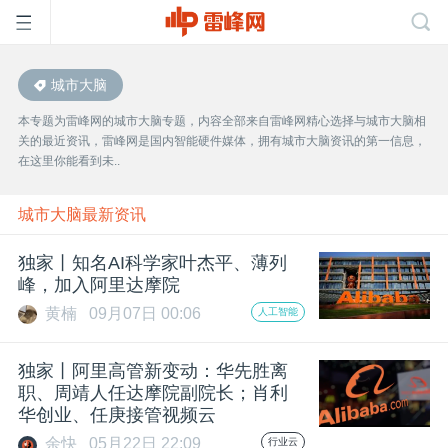
城市大脑
首
本专题为雷峰网的城市大脑专题，内容全部来自雷峰网精心选择与城市大脑相
关的最近资讯，雷峰网是国内智能硬件媒体，拥有城市大脑资讯的第一信息，
页
在这里你能看到未..
雷
城市大脑最新资讯
独家丨知名AI科学家叶杰平、薄列
峰
峰，加入阿里达摩院
黄楠
09月07日 00:06
人工智能
网
独家丨阿里高管新变动：华先胜离
公
职、周靖人任达摩院副院长；肖利
华创业、任庚接管视频云
余快
05月22日 22:09
行业云