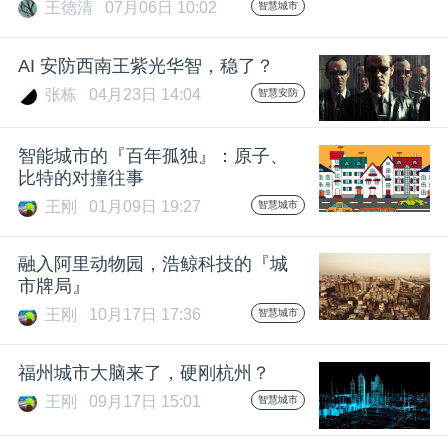
王德清
07月06日 10:02
智慧城市
AI 安防西南王紫光华智，稳了？
张栋
04月23日 14:04
智慧安防
智能城市的『百年孤独』：原子、
比特的对撞往事
王刚
01月09日 19:27
智慧城市
融入阿里动物园，浩鲸科技的『城
市牌局』
王刚
10月17日 17:36
智慧城市
福州城市大脑来了，硬刚杭州？
王刚
09月17日 15:01
智慧城市