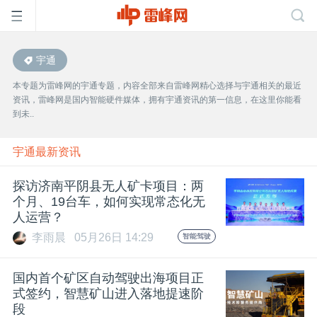
宇通
首
本专题为雷峰网的宇通专题，内容全部来自雷峰网精心选择与宇通相关的最近
资讯，雷峰网是国内智能硬件媒体，拥有宇通资讯的第一信息，在这里你能看
页
到未..
雷
宇通最新资讯
探访济南平阴县无人矿卡项目：两
峰
个月、19台车，如何实现常态化无
人运营？
网
李雨晨
05月26日 14:29
智能驾驶
公
国内首个矿区自动驾驶出海项目正
式签约，智慧矿山进入落地提速阶
段