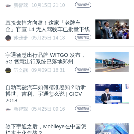
开
新智驾
10月15日 21:10
智能驾驶
课
直接去掉方向盘！这家「老牌车
企」官宣 L4 无人驾驶车已批量下线
活
苏珊珊
05月25日 14:18
智能驾驶
动
宇通智慧出行品牌 WITGO 发布，
5G 智慧出行系统已落地郑州
伍文靓
09月09日 18:31
智能驾驶
中
自动驾驶汽车如何精准感知？听听
心
博世、吉利、宇通怎么说 | CICV
2018
GAIR
新智驾
05月25日 09:16
智能驾驶
签下宇通之后，Mobileye在中国怎
专
样本土化作战？