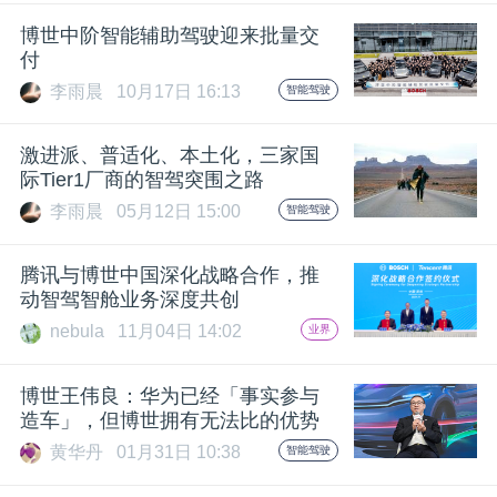
开
博世中阶智能辅助驾驶迎来批量交
付
课
李雨晨
10月17日 16:13
智能驾驶
活
激进派、普适化、本土化，三家国
际Tier1厂商的智驾突围之路
动
李雨晨
05月12日 15:00
智能驾驶
中
腾讯与博世中国深化战略合作，推
动智驾智舱业务深度共创
nebula
11月04日 14:02
业界
心
博世王伟良：华为已经「事实参与
GAIR
造车」，但博世拥有无法比的优势
黄华丹
01月31日 10:38
智能驾驶
专