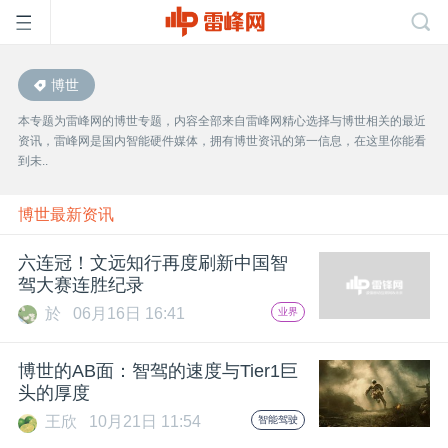
博世
首
本专题为雷峰网的博世专题，内容全部来自雷峰网精心选择与博世相关的最近
资讯，雷峰网是国内智能硬件媒体，拥有博世资讯的第一信息，在这里你能看
页
到未..
雷
博世最新资讯
六连冠！文远知行再度刷新中国智
峰
驾大赛连胜纪录
於
06月16日 16:41
业界
网
博世的AB面：智驾的速度与Tier1巨
公
头的厚度
王欣
10月21日 11:54
智能驾驶