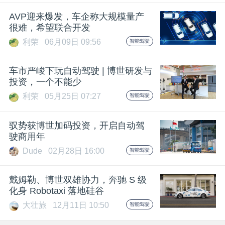
AVP迎来爆发，车企称大规模量产
很难，希望联合开发
利荣
06月09日 09:56
智能驾驶
车市严峻下玩自动驾驶 | 博世研发与
投资，一个不能少
利荣
05月25日 07:27
智能驾驶
驭势获博世加码投资，开启自动驾
驶商用年
Dude
02月28日 16:00
智能驾驶
戴姆勒、博世双雄协力，奔驰 S 级
化身 Robotaxi 落地硅谷
大壮旅
12月11日 10:50
智能驾驶