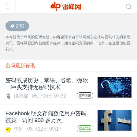
密码
首
本专题为雷峰网的密码专题，内容全部来自雷峰网精心选择与密码相关的最近
资讯，雷峰网是国内智能硬件媒体，拥有密码资讯的第一信息，在这里你能看
页
到未..
雷
密码最新资讯
密码或成历史，苹果、谷歌、微软
峰
三巨头支持无密码技术
姚勇喆
05月06日 07:32
雷峰早报
网
Facebook 明文存储数亿用户密码，
公
被员工访问 900 多万次
李勤
03月22日 09:17
政企安全