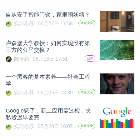
自从安了智能门锁，家里闹妖精？
实习小苏
06月27日 17:58
政企安全
卢森堡大学教授：如何实现没有第
三方的公平交换？
陈伊莉
06月16日 17:51
业界
一个黑客的基本素养——社会工程
学
实习小苏
06月05日 13:39
政企安全
Google怒了，新上应用需过检，夹
私货迟早要完
实习小苏
05月20日 16:07
政企安全