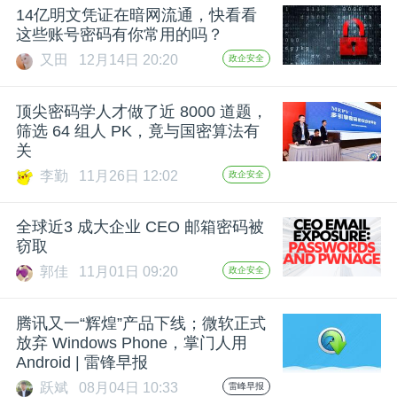
14亿明文凭证在暗网流通，快看看
题
这些账号密码有你常用的吗？
又田
12月14日 20:20
政企安全
爱
顶尖密码学人才做了近 8000 道题，
筛选 64 组人 PK，竟与国密算法有
搞
关
李勤
11月26日 12:02
政企安全
机
全球近3 成大企业 CEO 邮箱密码被
窃取
郭佳
11月01日 09:20
政企安全
腾讯又一“辉煌”产品下线；微软正式
放弃 Windows Phone，掌门人用
Android | 雷锋早报
跃斌
08月04日 10:33
雷峰早报