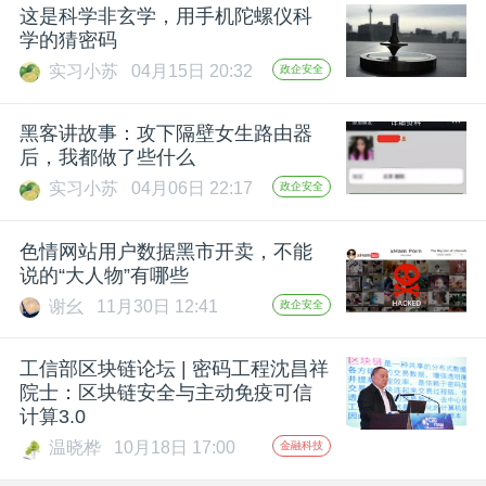
这是科学非玄学，用手机陀螺仪科
学的猜密码
实习小苏
04月15日 20:32
政企安全
黑客讲故事：攻下隔壁女生路由器
后，我都做了些什么
实习小苏
04月06日 22:17
政企安全
色情网站用户数据黑市开卖，不能
说的“大人物”有哪些
谢幺
11月30日 12:41
政企安全
工信部区块链论坛 | 密码工程沈昌祥
院士：区块链安全与主动免疫可信
计算3.0
温晓桦
10月18日 17:00
金融科技