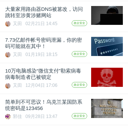
开
大量家用路由器DNS被篡改，访问
跳转至涉黄涉赌网站
课
又田
02月21日 14:45
政企安全
活
7.73亿邮件帐号密码泄漏，你的密
码可能就在其中！
动
又田
01月19日 18:15
政企安全
中
10万电脑感染“微信支付”勒索病毒
病毒制造者已被锁定
又田
12月04日 17:06
政企安全
心
简单到不可思议！乌克兰某国防系
GAIR
统密码是123456
郭佳
09月28日 13:47
政企安全
专