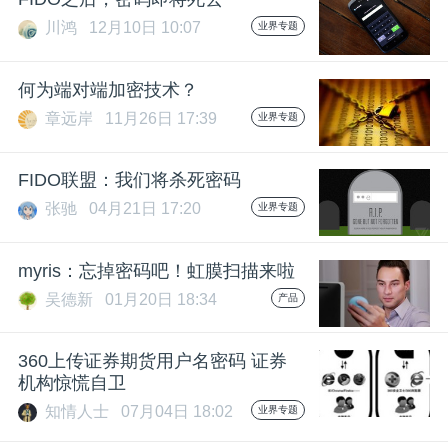
川鸿
12月10日 10:07
业界专题
题
何为端对端加密技术？
爱
章远岸
11月26日 17:39
业界专题
搞
FIDO联盟：我们将杀死密码
张驰
04月21日 17:20
业界专题
机
myris：忘掉密码吧！虹膜扫描来啦
吴德新
01月20日 18:34
产品
360上传证券期货用户名密码 证券
机构惊慌自卫
知情人士
07月04日 18:02
业界专题