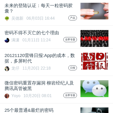
未来的登陆认证：每天一粒密码胶
囊？
吴德新
06月03日 16:44
产品
密码不得不灭亡的七个理由
满潇
01月11日 11:24
业界专题
20121120雷锋日报:App的成本，数
据，多屏时代
龙仔
11月20日 22:18
日报
微信密码重置存漏洞 柳岩经纪人及
腾讯高管被黑
Yoyo
10月20日 08:01
业界专题
25个最普通&最烂的密码