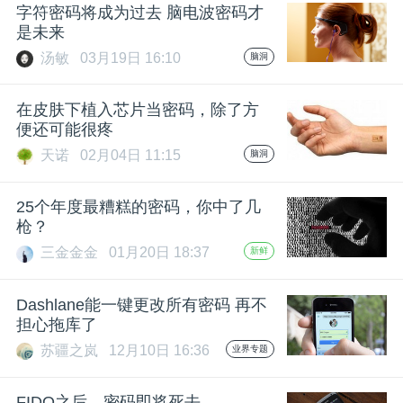
开
字符密码将成为过去 脑电波密码才
是未来
课
汤敏
03月19日 16:10
脑洞
在皮肤下植入芯片当密码，除了方
活
便还可能很疼
天诺
02月04日 11:15
脑洞
动
25个年度最糟糕的密码，你中了几
中
枪？
三金金金
01月20日 18:37
新鲜
心
Dashlane能一键更改所有密码 再不
担心拖库了
GAIR
苏疆之岚
12月10日 16:36
业界专题
专
FIDO之后，密码即将死去