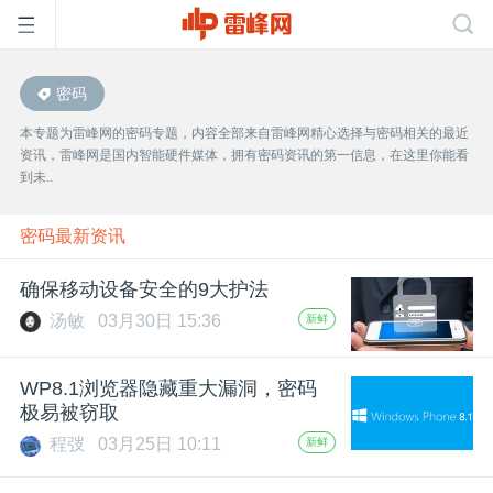
密码
首
本专题为雷峰网的密码专题，内容全部来自雷峰网精心选择与密码相关的最近
资讯，雷峰网是国内智能硬件媒体，拥有密码资讯的第一信息，在这里你能看
页
到未..
雷
密码最新资讯
确保移动设备安全的9大护法
峰
汤敏
03月30日 15:36
新鲜
网
WP8.1浏览器隐藏重大漏洞，密码
极易被窃取
公
程弢
03月25日 10:11
新鲜