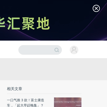
相关文章
一口气推 3 款！富士康造
车，「起大早赶晚集」？