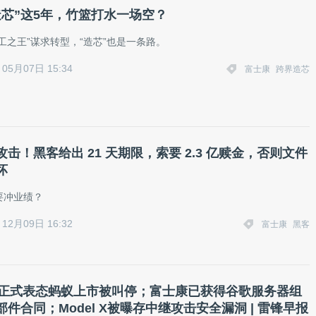
造芯”这5年，竹篮打水一场空？
工之王”谋求转型，“造芯”也是一条路。
05月07日 15:34
富士康
跨界造芯
击！黑客给出 21 天期限，索要 2.3 亿赎金，否则文件
坏
要冲业绩？
12月09日 16:32
富士康
黑客
O正式表态蚂蚁上市被叫停；富士康已获得谷歌服务器组
件合同；Model X被曝存中继攻击安全漏洞 | 雷锋早报