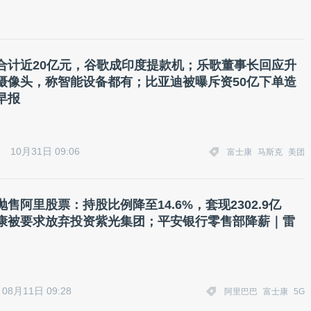
合计近20亿元，谷歌成印度提款机；乐歌董事长回应升
摄像头，称智能设备都有；比亚迪被曝斥资50亿下单造
早报
10月31日 09:06
富士康
马斯克
美团
售阿里股票：持股比例降至14.6%，套现2302.9亿
康被要求放弃投资紫光集团；平安银行零售部降薪｜雷
08月11日 09:28
阿里巴巴
富士康
5G