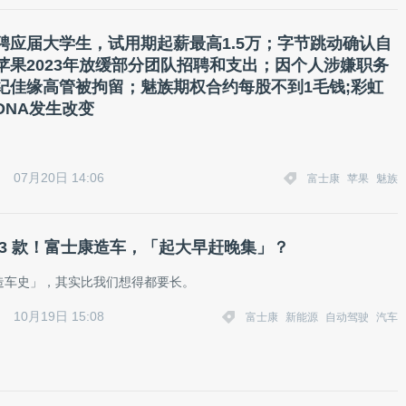
聘应届大学生，试用期起薪最高1.5万；字节跳动确认自
苹果2023年放缓部分团队招聘和支出；因个人涉嫌职务
纪佳缘高管被拘留；魅族期权合约每股不到1毛钱;彩虹
DNA发生改变
07月20日 14:06
富士康
苹果
魅族
 3 款！富士康造车，「起大早赶晚集」？
造车史」，其实比我们想得都要长。
10月19日 15:08
富士康
新能源
自动驾驶
汽车