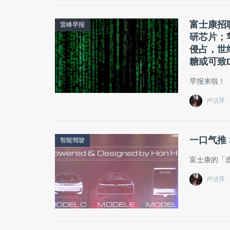
富士康招
雷峰早报
研芯片；
侵占，世
糖或可致
早报来啦！
卢洁萍
一口气推
智能驾驶
富士康的「
卢洁萍