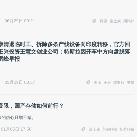
06月29日 09:21
腾讯
富士康
周鸿祎
康清退临时工、拆除多条产线设备向印度转移，官方回
王兴投资王慧文创业公司；特斯拉因开车中方向盘脱落
雷峰早报
03月09日 08:57
美团
王兴
特斯拉
苹果
受限，国产存储如何前行？
来的信心只增不减。
01月05日 17:50
富士康
英韧科技
忆芯科技