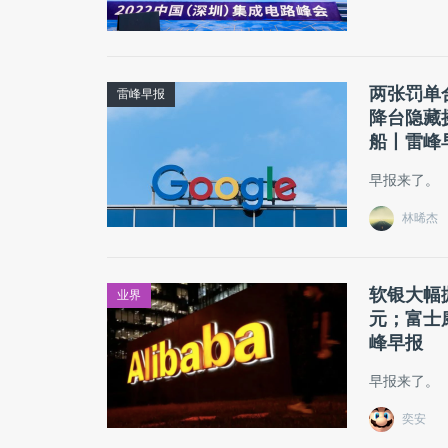
两张罚单
雷峰早报
降台隐藏
船丨雷峰
早报来了。
林晞杰
软银大幅抛
业界
元；富士
峰早报
早报来了。
奕安