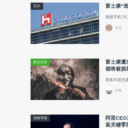
富士康“
芯片
智能手机“代
吴优
富士康遭攻
政企安全
都将被损
黑客年底也
刘琳
阿里CE
雷峰早报
装关键零部