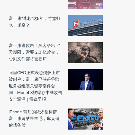
富士康“造芯”这5年，竹篮打
水一场空？
富士康遭攻击！黑客给出 21
天期限，索要 2.3 亿赎金，
否则文件都将被损坏
阿里CEO正式表态蚂蚁上市
被叫停；富士康已获得谷歌
服务器组装关键零部件合
同；Model X被曝存中继攻击
安全漏洞 | 雷锋早报
iPhone 背后的浓浓塑料情：
富士康薅苹果羊毛，库克偷
偷找备胎