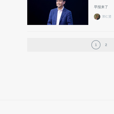
早报来了
郭仁贤
1
2