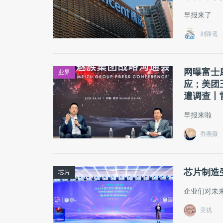
早报来了
刘路遥
网曝富士
业界
应；美团
遭调查丨
早报来啦
乔燕薇
芯片制造
芯片
企业们对未
吴优