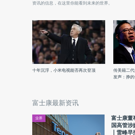
资讯的信息，在这里你能看到未来的世界。
十年沉浮，小米电视能否再次登顶
传美籍二代
发声：挣的
属于中国；
郑州富士康
富士康最新资讯
富士康董
业界
国高管涉
丨雷峰早