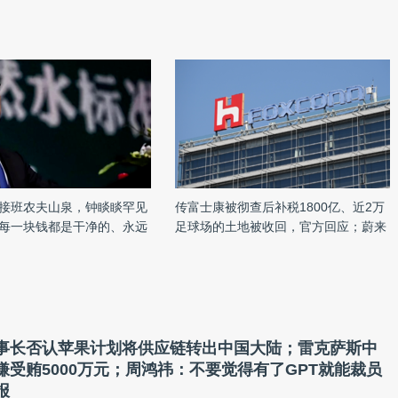
接班农夫山泉，钟睒睒罕见
传富士康被彻查后补税1800亿、近2万
每一块钱都是干净的、永远
足球场的土地被收回，官方回应；蔚来
董宇辉被曝收入高达6亿；
被曝多个部门大裁员，总裁否认；辛巴
大幅涨薪招工丨雷峰早报
抖音账号被封丨雷峰早报
事长否认苹果计划将供应链转出中国大陆；雷克萨斯中
嫌受贿5000万元；周鸿祎：不要觉得有了GPT就能裁员
报