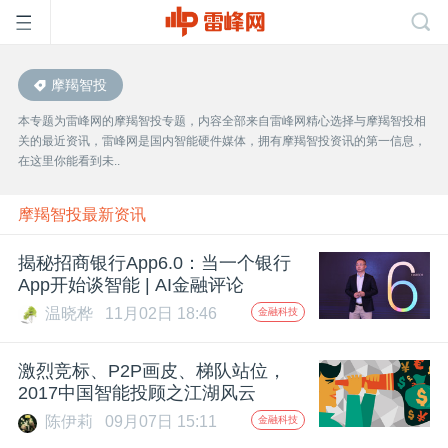
摩羯智投
首
本专题为雷峰网的摩羯智投专题，内容全部来自雷峰网精心选择与摩羯智投相
关的最近资讯，雷峰网是国内智能硬件媒体，拥有摩羯智投资讯的第一信息，
页
在这里你能看到未..
雷
摩羯智投最新资讯
揭秘招商银行App6.0：当一个银行
峰
App开始谈智能 | AI金融评论
温晓桦
11月02日 18:46
金融科技
网
激烈竞标、P2P画皮、梯队站位，
公
2017中国智能投顾之江湖风云
陈伊莉
09月07日 15:11
金融科技