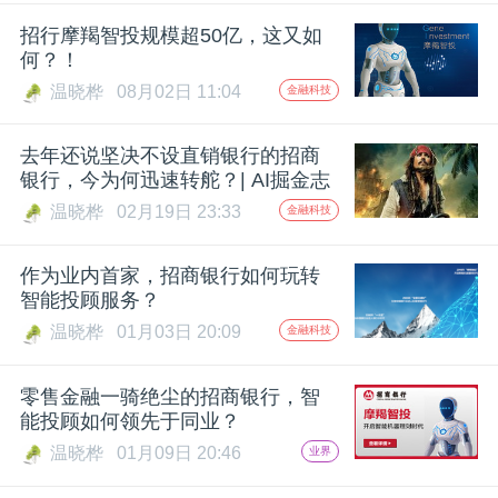
开
招行摩羯智投规模超50亿，这又如
何？！
课
温晓桦
08月02日 11:04
金融科技
活
去年还说坚决不设直销银行的招商
银行，今为何迅速转舵？| AI掘金志
动
温晓桦
02月19日 23:33
金融科技
中
作为业内首家，招商银行如何玩转
智能投顾服务？
温晓桦
01月03日 20:09
金融科技
心
零售金融一骑绝尘的招商银行，智
GAIR
能投顾如何领先于同业？
温晓桦
01月09日 20:46
业界
专