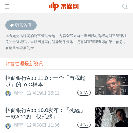
财富管理
首
本专题为雷峰网的财富管理专题，内容全部来自雷峰网精心选择与财富管理相
关的最近资讯，雷峰网是国内智能硬件媒体，拥有财富管理资讯的第一信息，
页
在这里你能看到未..
雷
财富管理最新资讯
招商银行App 11.0：一个「自我超
峰
越」的To C样本
周蕾
12月19日 16:11
银行AI
网
招商银行App 10.0发布：「死磕」
公
一款App的「仪式感」
周蕾
12月08日 11:36
银行AI