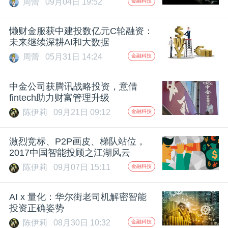
周蕾
09月04日 19:52
金融科技
题
懒财金服获中建投数亿元C轮融资：
未来继续深耕AI和大数据
爱
周蕾
05月31日 14:24
金融科技
搞
中金公司获腾讯战略投资，意借
fintech助力财富管理升级
机
陈伊莉
09月21日 09:12
金融科技
激烈竞标、P2P画皮、梯队站位，
2017中国智能投顾之江湖风云
陈伊莉
09月07日 15:11
金融科技
AI x 量化：华尔街老司机解密智能
投资正确姿势
陈伊莉
08月30日 10:32
金融科技