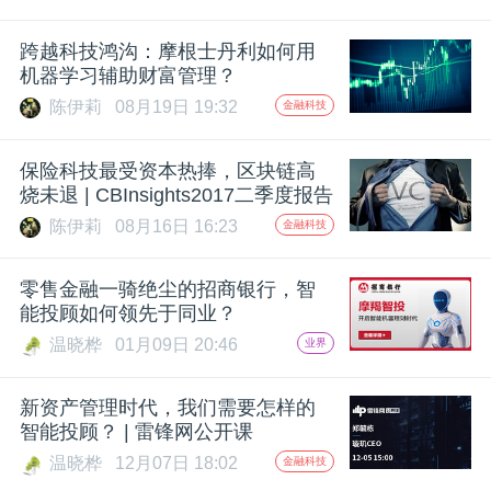
跨越科技鸿沟：摩根士丹利如何用
机器学习辅助财富管理？
陈伊莉
08月19日 19:32
金融科技
保险科技最受资本热捧，区块链高
烧未退 | CBInsights2017二季度报告
陈伊莉
08月16日 16:23
金融科技
零售金融一骑绝尘的招商银行，智
能投顾如何领先于同业？
温晓桦
01月09日 20:46
业界
新资产管理时代，我们需要怎样的
智能投顾？ | 雷锋网公开课
温晓桦
12月07日 18:02
金融科技