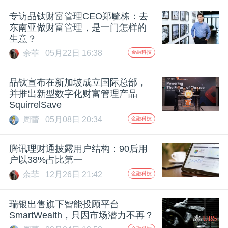
开
专访品钛财富管理CEO郑毓栋：去
东南亚做财富管理，是一门怎样的
课
生意？
余菲
05月22日 16:38
金融科技
活
品钛宣布在新加坡成立国际总部，
动
并推出新型数字化财富管理产品
SquirrelSave
周蕾
05月08日 20:34
金融科技
中
腾讯理财通披露用户结构：90后用
心
户以38%占比第一
余菲
12月26日 21:42
金融科技
GAIR
瑞银出售旗下智能投顾平台
SmartWealth，只因市场潜力不再？
专