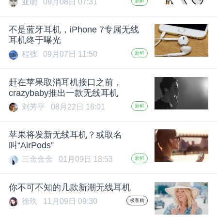
亚萌
09月08日 07:31
新鲜
题
不是蓝牙耳机，iPhone 7专属无线
耳机终于曝光
爱
程弢
09月07日 11:50
新鲜
搞
赶在苹果取消耳机接口之前，
crazybaby推出一款无线耳机
机
刘芳平
08月22日 16:01
新鲜
苹果将发新无线耳机？或取名
叫“AirPods”
三金金金
01月09日 18:53
新鲜
你不可不知的几款新潮无线耳机
徐玖
11月09日 09:30
极客购