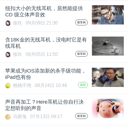
纽扣大小的无线耳机，居然能提供
CD 级立体声音效
徐玖
09月09日 21:30
极客购
含18K金的无线耳机，没电时它是有
线耳机
徐玖
09月05日 11:50
极客购
苹果或为iOS添加新的杀手级功能，
iPad也有份
桃桃不绝
08月24日 10:46
新鲜
声音再加工？Here耳机让你自行决
定想听到的声音
乌斑兔
07月13日 09:17
极客购