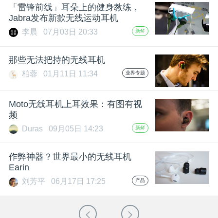
「雷锋前线」耳朵上的健身教练，
Jabra发布新款无线运动耳机
李晨
07月03日 20:33
新鲜
那些无法把持的无线耳机
柏蓉
01月11日 11:34
业界专题
Moto无线耳机上耳效果：有图有视
频
Duras
09月05日 14:23
新鲜
作弊神器？世界最小的无线耳机
Earin
刘芳平
06月17日 17:25
产品