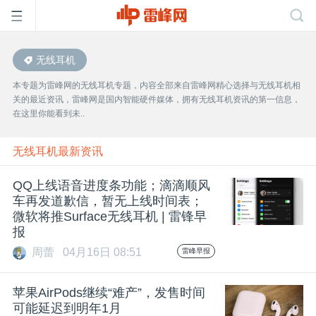
无线耳机
首
本专题为雷峰网的无线耳机专题，内容全部来自雷峰网精心选择与无线耳机相
关的最近资讯，雷峰网是国内智能硬件媒体，拥有无线耳机资讯的第一信息，
页
在这里你能看到未..
雷
无线耳机最新资讯
QQ上线语音进度条功能；滴滴顺风
峰
车再发道歉信，暂无上线时间表；
微软将推Surface无线耳机 | 雷锋早
报
网
周蕾
04月16日 08:51
雷峰早报
公
苹果AirPods继续“难产”，发售时间
可能延迟到明年1月