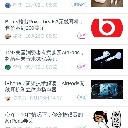
开
程弢
11月02日 06:39
智能硬件
课
Beats推出Powerbeats3无线耳机，
售价不到200美元
活
杨波
10月26日 06:50
业界
动
12%美国消费者有意购买AirPods，
将给苹果带来30亿美元
李尊
09月30日 07:32
业界
中
iPhone 7音频技术解读：AirPods无
心
线耳机和立体声扬声器
陈孝良
09月08日 14:17
专栏
GAIR
心疼！10种情况下，你会把很贵的
AirPods弄丢
专