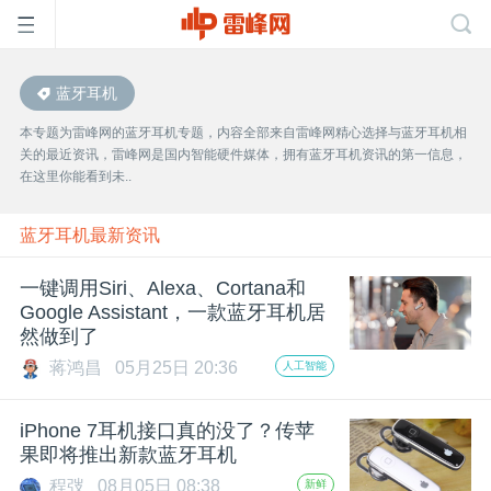
蓝牙耳机
首
本专题为雷峰网的蓝牙耳机专题，内容全部来自雷峰网精心选择与蓝牙耳机相
关的最近资讯，雷峰网是国内智能硬件媒体，拥有蓝牙耳机资讯的第一信息，
页
在这里你能看到未..
雷
蓝牙耳机最新资讯
一键调用Siri、Alexa、Cortana和
峰
Google Assistant，一款蓝牙耳机居
然做到了
网
蒋鸿昌
05月25日 20:36
人工智能
公
iPhone 7耳机接口真的没了？传苹
果即将推出新款蓝牙耳机
程弢
08月05日 08:38
新鲜