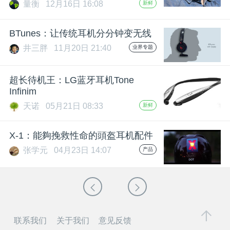
量衡
12月16日 16:08
新鲜
BTunes：让传统耳机分分钟变无线
井三胖
11月20日 21:40
业界专题
超长待机王：LG蓝牙耳机Tone
Infinim
天诺
05月21日 08:33
新鲜
X-1：能夠挽救性命的頭盔耳机配件
张学元
04月23日 14:07
产品
联系我们
关于我们
意见反馈