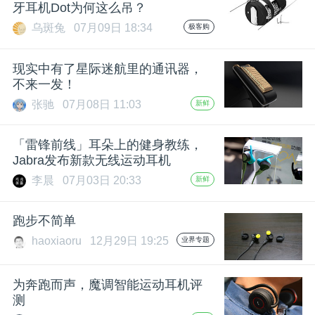
牙耳机Dot为何这么吊？
乌斑兔
07月09日 18:34
极客购
现实中有了星际迷航里的通讯器，
不来一发！
张驰
07月08日 11:03
新鲜
「雷锋前线」耳朵上的健身教练，
Jabra发布新款无线运动耳机
李晨
07月03日 20:33
新鲜
跑步不简单
haoxiaoru
12月29日 19:25
业界专题
为奔跑而声，魔调智能运动耳机评
测