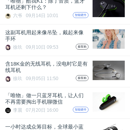
「唯物」酷我K1：除了音质，蓝牙
耳机还剩下什么？
题
六爷
09月14日 10:01
智能硬件
爱
这副耳机用起来像吊坠，戴起来像
手环
搞
徐玖
09月10日 09:53
极客购
机
含18K金的无线耳机，没电时它是有
线耳机
徐玖
09月05日 11:50
极客购
「唯物」做一只蓝牙耳机，让人们
不再需要掏出手机聊微信
李晨
07月20日 16:00
智能硬件
一小时达成众筹目标，全球最小蓝