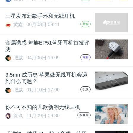
开
三星发布新款手环和无线耳机
课
黄鑫
06月03日 09:41
新鲜
活
金属诱惑 魅族EP51蓝牙耳机首发评
测
动
肥威
04月06日 16:09
评测
中
3.5mm成历史 苹果做无线耳机会遇
到什么问题？
心
肥威
01月10日 17:00
机观
你不可不知的几款新潮无线耳机
GAIR
徐玖
11月09日 09:30
极客购
专