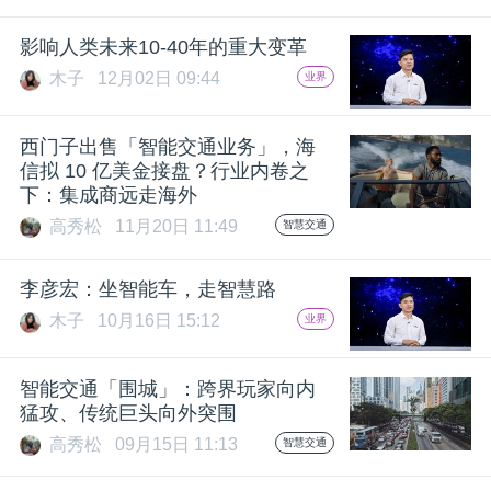
题
影响人类未来10-40年的重大变革
木子
12月02日 09:44
业界
爱
西门子出售「智能交通业务」，海
搞
信拟 10 亿美金接盘？行业内卷之
下：集成商远走海外
高秀松
11月20日 11:49
智慧交通
机
李彦宏：坐智能车，走智慧路
木子
10月16日 15:12
业界
智能交通「围城」：跨界玩家向内
猛攻、传统巨头向外突围
高秀松
09月15日 11:13
智慧交通