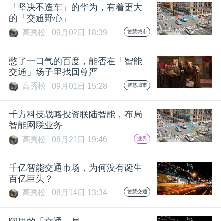
「坚决不造车」的华为，有着更大
的「交通野心」
高秀松
09月02日 18:39
智慧城市
憋了一口气的百度，能否在「智能
交通」场子里找回尊严
高秀松
09月01日 15:28
智慧城市
千方科技战略投资联陆智能，布局
智能网联业务
高秀松
08月21日 19:46
业界
千亿智能交通市场，为何没有诞生
百亿巨头？
高秀松
08月14日 13:34
智慧交通