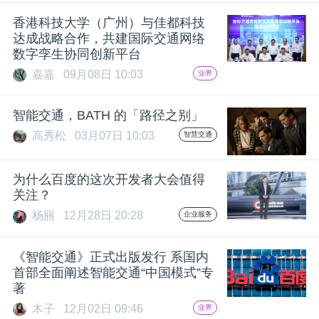
开
香港科技大学（广州）与佳都科技
达成战略合作，共建国际交通网络
课
数字孪生协同创新平台
嘉嘉
09月08日 10:03
业界
活
智能交通，BATH 的「路径之别」
动
高秀松
03月07日 10:03
智慧交通
中
为什么百度的这次开发者大会值得
关注？
心
杨丽
12月28日 20:28
企业服务
《智能交通》正式出版发行 系国内
GAIR
首部全面阐述智能交通“中国模式”专
著
专
木子
12月02日 09:46
业界