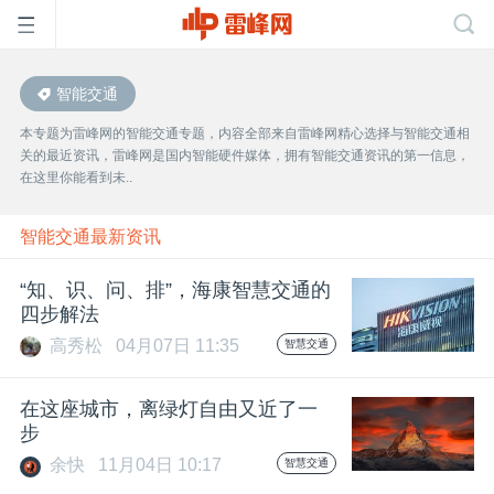
智能交通
首
本专题为雷峰网的智能交通专题，内容全部来自雷峰网精心选择与智能交通相
关的最近资讯，雷峰网是国内智能硬件媒体，拥有智能交通资讯的第一信息，
页
在这里你能看到未..
雷
智能交通最新资讯
“知、识、问、排”，海康智慧交通的
峰
四步解法
高秀松
04月07日 11:35
智慧交通
网
在这座城市，离绿灯自由又近了一
公
步
余快
11月04日 10:17
智慧交通