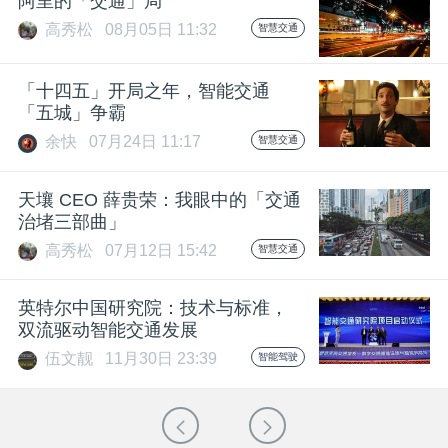
阿里的「交通」局
高秀松
08月05日 11:32
智慧交通
「十四五」开局之年，智能交通
「五城」争霸
余快
07月24日 11:17
智慧交通
天壤 CEO 薛贵荣：我眼中的「交通
治堵三部曲」
高秀松
07月12日 15:42
智慧交通
英特尔中国研究院：技术与标准，
双流驱动智能交通发展
伍文靓
11月30日 23:39
智能驾驶