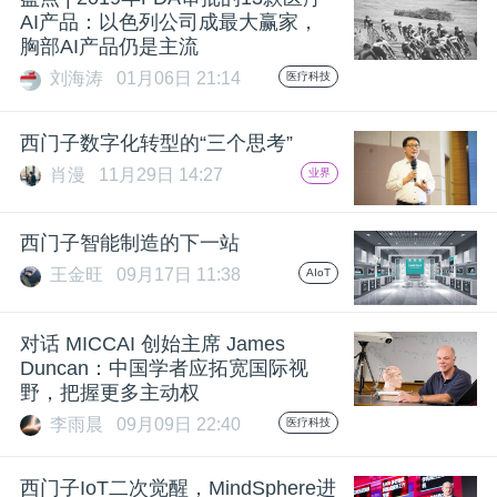
AI产品：以色列公司成最大赢家，
胸部AI产品仍是主流
刘海涛
01月06日 21:14
医疗科技
西门子数字化转型的“三个思考”
肖漫
11月29日 14:27
业界
西门子智能制造的下一站
王金旺
09月17日 11:38
AIoT
对话 MICCAI 创始主席 James
Duncan：中国学者应拓宽国际视
野，把握更多主动权
李雨晨
09月09日 22:40
医疗科技
西门子IoT二次觉醒，MindSphere进