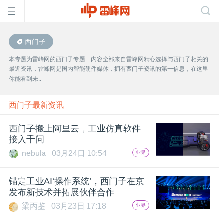
西门子
首
本专题为雷峰网的西门子专题，内容全部来自雷峰网精心选择与西门子相关的
最近资讯，雷峰网是国内智能硬件媒体，拥有西门子资讯的第一信息，在这里
页
你能看到未..
雷
西门子最新资讯
西门子搬上阿里云，工业仿真软件
峰
接入千问
nebula
03月24日 10:54
业界
网
锚定工业AI‘操作系统’，西门子在京
公
发布新技术并拓展伙伴合作
梁丙鉴
03月23日 17:18
业界