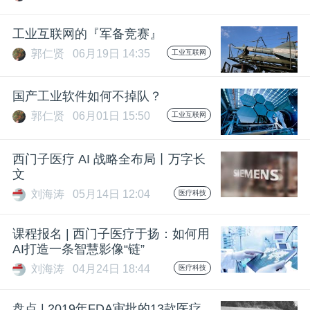
工业互联网的『军备竞赛』
郭仁贤
06月19日 14:35
工业互联网
国产工业软件如何不掉队？
郭仁贤
06月01日 15:50
工业互联网
西门子医疗 AI 战略全布局丨万字长
文
刘海涛
05月14日 12:04
医疗科技
课程报名 | 西门子医疗于扬：如何用
AI打造一条智慧影像“链”
刘海涛
04月24日 18:44
医疗科技
盘点 | 2019年FDA审批的13款医疗