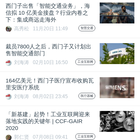
西门子出售「智能交通业务」，海
题
信拟 10 亿美金接盘？行业内卷之
下：集成商远走海外
高秀松
11月20日 11:49
智慧交通
爱
裁员7800人之后，西门子又计划出
搞
售智能交通部门
刘海涛
02月10日 16:50
工业互联网
机
164亿美元！西门子医疗宣布收购瓦
里安医疗系统
刘海涛
08月02日 23:45
医疗器械
「新基建」起势！工业互联网迎来
落地实践的关键年 | CCF-GAIR
2020
郭仁贤
07月08日 09:41
工业互联网