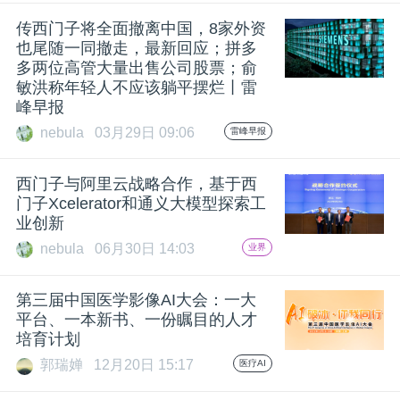
开
传西门子将全面撤离中国，8家外资
也尾随一同撤走，最新回应；拼多
课
多两位高管大量出售公司股票；俞
敏洪称年轻人不应该躺平摆烂丨雷
峰早报
活
nebula
03月29日 09:06
雷峰早报
动
西门子与阿里云战略合作，基于西
门子Xcelerator和通义大模型探索工
中
业创新
nebula
06月30日 14:03
业界
心
第三届中国医学影像AI大会：一大
平台、一本新书、一份瞩目的人才
GAIR
培育计划
郭瑞婵
12月20日 15:17
医疗AI
专