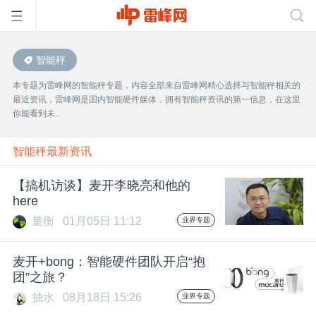
智能秤
首
本专题为雷峰网的智能秤专题，内容全部来自雷峰网精心选择与智能秤相关的
最近资讯，雷峰网是国内智能硬件媒体，拥有智能秤资讯的第一信息，在这里
页
你能看到未..
雷
智能秤最新资讯
【搞机访谈】麦开李晓亮和他的
峰
here
量衡
01月05日 11:12
业界专题
网
麦开+bong：智能硬件团队开启“抱
公
团”之旅？
抽水
08月18日 15:26
业界专题