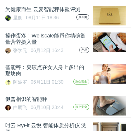
开
为健康而生 云麦智能秤体验评测
量衡
08月11日 18:36
原评测
课
操作蛋疼！Wellscale能帮你精确衡
活
量营养摄入量
张学元
06月12日 16:43
产品
动
智能秤：突破点在女人身上多出的
中
那块肉
阿波罗
06月11日 01:30
政企安全
心
似曾相识的智能秤
GAIR
白腾飞
06月10日 23:44
政企安全
专
时云 RyFit 云悦 智能体质分析仪 测