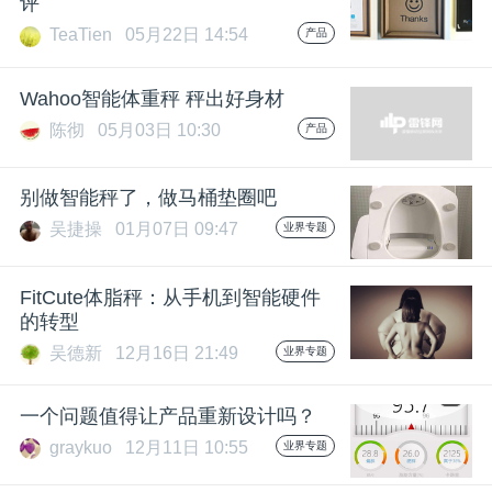
评
TeaTien
05月22日 14:54
产品
题
Wahoo智能体重秤 秤出好身材
爱
陈彻
05月03日 10:30
产品
搞
别做智能秤了，做马桶垫圈吧
吴捷操
01月07日 09:47
业界专题
机
FitCute体脂秤：从手机到智能硬件
的转型
吴德新
12月16日 21:49
业界专题
一个问题值得让产品重新设计吗？
graykuo
12月11日 10:55
业界专题