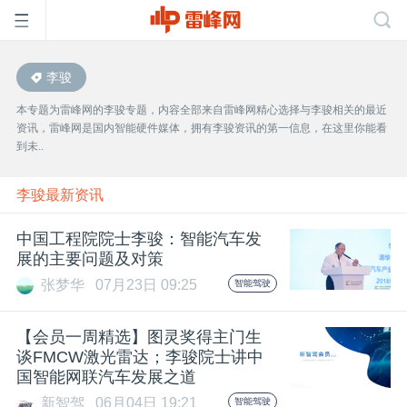
李骏
首
本专题为雷峰网的李骏专题，内容全部来自雷峰网精心选择与李骏相关的最近
资讯，雷峰网是国内智能硬件媒体，拥有李骏资讯的第一信息，在这里你能看
页
到未..
雷
李骏最新资讯
中国工程院院士李骏：智能汽车发
峰
展的主要问题及对策
张梦华
07月23日 09:25
智能驾驶
网
【会员一周精选】图灵奖得主门生
公
谈FMCW激光雷达；李骏院士讲中
国智能网联汽车发展之道
新智驾
06月04日 19:21
智能驾驶