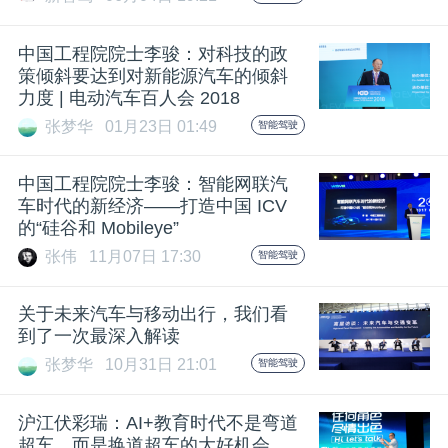
开
中国工程院院士李骏：对科技的政
课
策倾斜要达到对新能源汽车的倾斜
力度 | 电动汽车百人会 2018
活
张梦华
01月23日 01:49
智能驾驶
动
中国工程院院士李骏：智能网联汽
车时代的新经济——打造中国 ICV
的“硅谷和 Mobileye”
中
张伟
11月07日 17:30
智能驾驶
心
关于未来汽车与移动出行，我们看
到了一次最深入解读
GAIR
张梦华
10月31日 21:01
智能驾驶
沪江伏彩瑞：AI+教育时代不是弯道
专
超车，而是换道超车的大好机会