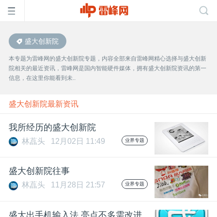
盛大创新院
首
本专题为雷峰网的盛大创新院专题，内容全部来自雷峰网精心选择与盛大创新
院相关的最近资讯，雷峰网是国内智能硬件媒体，拥有盛大创新院资讯的第一
页
信息，在这里你能看到未..
雷
盛大创新院最新资讯
我所经历的盛大创新院
峰
林藠头
12月02日 11:49
业界专题
网
盛大创新院往事
林藠头
11月28日 21:57
业界专题
公
盛大出手机输入法 亮点不多需改进