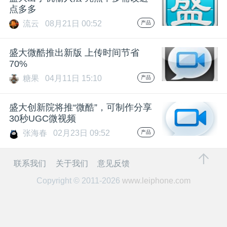
开
点多多
流云
08月21日 00:52
产品
课
盛大微酷推出新版 上传时间节省
活
70%
糖果
04月11日 15:10
产品
动
盛大创新院将推“微酷”，可制作分享
30秒UGC微视频
中
张海春
02月23日 09:52
产品
心
联系我们
关于我们
意见反馈
Copyright © 2011-2026
www.leiphone.com
GAIR
专