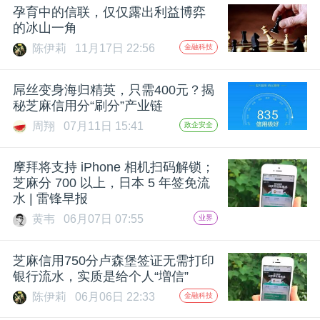
孕育中的信联，仅仅露出利益博弈
题
的冰山一角
陈伊莉
11月17日 22:56
金融科技
爱
屌丝变身海归精英，只需400元？揭
秘芝麻信用分“刷分”产业链
搞
周翔
07月11日 15:41
政企安全
机
摩拜将支持 iPhone 相机扫码解锁；
芝麻分 700 以上，日本 5 年签免流
水 | 雷锋早报
黄韦
06月07日 07:55
业界
芝麻信用750分卢森堡签证无需打印
银行流水，实质是给个人“増信”
陈伊莉
06月06日 22:33
金融科技