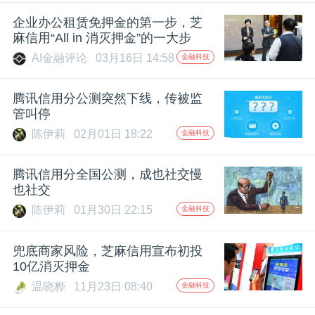
开
企业办公租赁免押金的第一步，芝
麻信用“All in 消灭押金”的一大步
课
AI金融评论
03月16日 14:58
金融科技
活
腾讯信用分公测突然下线，传被监
管叫停
动
陈伊莉
02月01日 18:22
金融科技
中
腾讯信用分全国公测，成也社交慢
也社交
陈伊莉
01月30日 22:15
金融科技
心
兜底商家风险，芝麻信用宣布初投
GAIR
10亿消灭押金
温晓桦
11月23日 08:40
金融科技
专