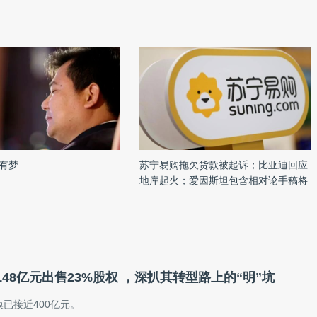
有梦
苏宁易购拖欠货款被起诉；比亚迪回应
地库起火；爱因斯坦包含相对论手稿将
被拍卖｜雷锋早报
48亿元出售23%股权 ，深扒其转型路上的“明”坑
已接近400亿元。