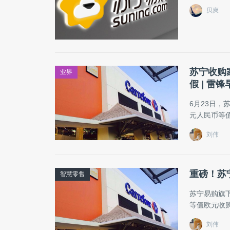
贝爽
苏宁收购
业界
假 | 雷锋
6月23日
元人民币等
刘伟
重磅！苏
智慧零售
苏宁易购旗
等值欧元收
刘伟