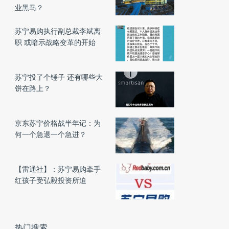
业黑马？
苏宁易购执行副总裁李斌离
职 或暗示战略变革的开始
苏宁投了个锤子 还有哪些大
饼在路上？
京东苏宁价格战半年记：为
何一个急退一个急进？
【雷通社】：苏宁易购牵手
红孩子受弘毅投资所迫
热门搜索