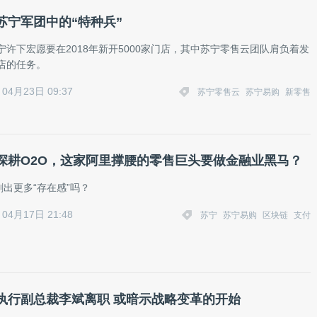
苏宁军团中的“特种兵”
苏宁许下宏愿要在2018年新开5000家门店，其中苏宁零售云团队肩负着发
门店的任务。
04月23日 09:37
苏宁零售云
苏宁易购
新零售
深耕O2O，这家阿里撑腰的零售巨头要做金融业黑马？
出更多“存在感”吗？
04月17日 21:48
苏宁
苏宁易购
区块链
支付
执行副总裁李斌离职 或暗示战略变革的开始