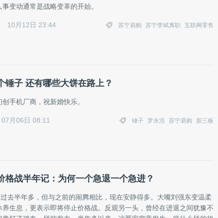
人事变动通常是战略变革的开始。
10月12日 23:44
苏宁易购
苏宁李斌离职
互联网零售
个锤子 还有哪些大饼在路上？
初创手机厂商，祝新婚快乐。
07月06日 08:11
锤子
罗永浩
苏宁易购
新三板
价格战半年记：为何一个急退一个急进？
战已过去半年多，但与之前的闹腾相比，现在安静得多。大嘴刘强东变温柔
休养生息，更表示即将停止价格战。反观另一头，曾经在进退之间犹豫不