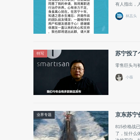
有人指出，
林藠头
苏宁投了
特写
零售巨头与
小薇
京东苏宁
业界专题
815价格
了，扯什么