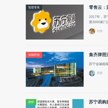
零售云：
智慧零售
2017年，
展3000家
刘伟
集齐牌照
金融科技
苏宁金融能刷
周蕾
苏宁易购
新鲜