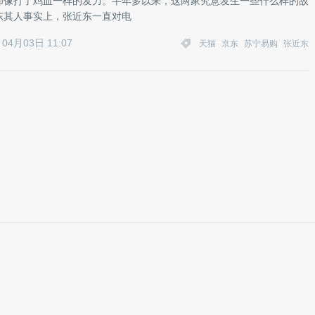
却像打了鸡血一样的发力。半年多以来，这两家究意发生一些什么样的故
东其人事实上，张近东一直对电
04月03日 11:07
天猫
京东
苏宁易购
张近东