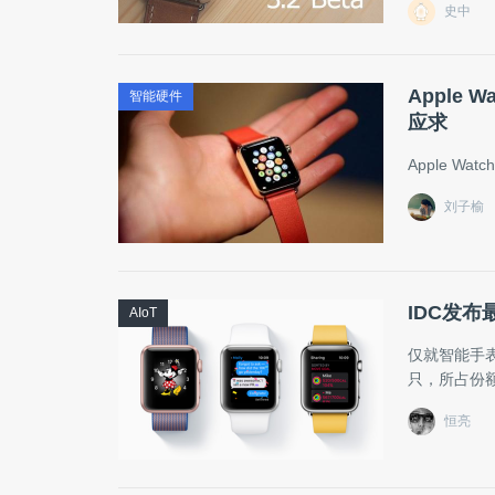
史中
Apple 
智能硬件
应求
Apple Wa
刘子榆
IDC发
AIoT
仅就智能手表
只，所占份额
恒亮