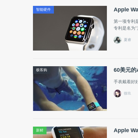
Apple
智能硬件
第一项专利是
专利是名为
夏睿
60美元的
极客购
手表戴着好
徐玖
Apple
新鲜