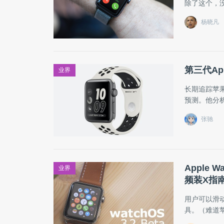
除了这个，
杨晓凡
第三代Ap
业界
长期追踪苹果
预测。他分析
张驰
Apple
业界
频装X指
用户可以滑
具。（难道