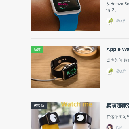
从Hamza
情况。
温晓桦
Apple
新鲜
成也萧何 败
温晓桦
卖萌哪家强
极客购
在这个卖萌
徐玖