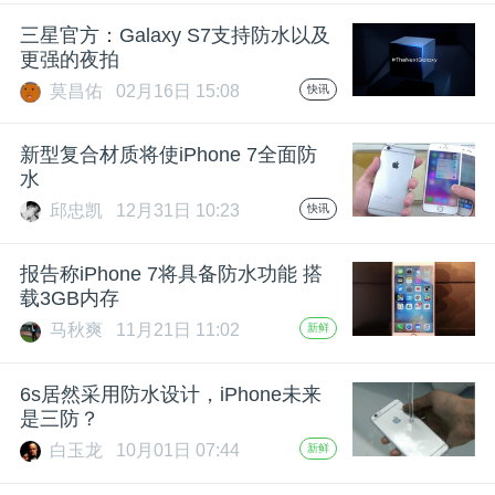
开
三星官方：Galaxy S7支持防水以及
更强的夜拍
课
莫昌佑
02月16日 15:08
快讯
活
新型复合材质将使iPhone 7全面防
水
动
邱忠凯
12月31日 10:23
快讯
中
报告称iPhone 7将具备防水功能 搭
载3GB内存
马秋爽
11月21日 11:02
新鲜
心
6s居然采用防水设计，iPhone未来
GAIR
是三防？
白玉龙
10月01日 07:44
新鲜
专