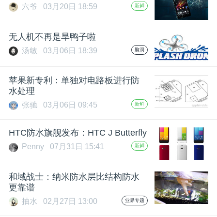
六爷
03月20日 18:59
新鲜
无人机不再是旱鸭子啦
汤敏
03月06日 18:39
脑洞
苹果新专利：单独对电路板进行防
水处理
张驰
03月06日 09:45
新鲜
HTC防水旗舰发布：HTC J Butterfly
Penny
07月31日 15:41
新鲜
和域战士：纳米防水层比结构防水
更靠谱
抽水
02月27日 13:00
业界专题