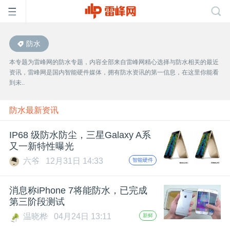
防水
首
本专题为雷峰网的防水专题，内容全部来自雷峰网精心选择与防水相关的最近
资讯，雷峰网是国内智能硬件媒体，拥有防水资讯的第一信息，在这里你能看
页
到未..
雷
防水最新资讯
IP68 级防水防尘，三星Galaxy A系
峰
又一新特性曝光
六爷
12月31日 14:33
智能硬件
网
消息称iPhone 7将能防水，已完成
公
第三阶段测试
温晓桦
04月24日 13:11
新鲜