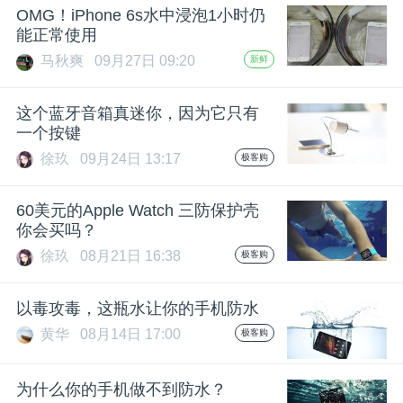
OMG！iPhone 6s水中浸泡1小时仍
题
能正常使用
马秋爽
09月27日 09:20
新鲜
爱
这个蓝牙音箱真迷你，因为它只有
一个按键
搞
徐玖
09月24日 13:17
极客购
机
60美元的Apple Watch 三防保护壳
你会买吗？
徐玖
08月21日 16:38
极客购
以毒攻毒，这瓶水让你的手机防水
黄华
08月14日 17:00
极客购
为什么你的手机做不到防水？