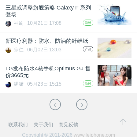
三星或调整旗舰策略 Galaxy F 系列
登场
神谕
10月21日 17:08
新鲜
新医疗利器：防水、防油的纤维纸
宗仁
06月02日 13:03
产品
LG发布防水4核手机Optimus GJ 售
价3665元
满潇
05月23日 15:15
新鲜
联系我们
关于我们
意见反馈
Copyright © 2011-2026
www.leiphone.com