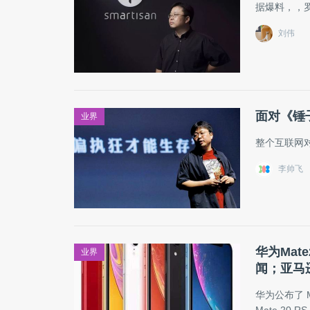
据爆料，，
刘伟
面对《锤
业界
整个互联网对
李帅飞
华为Mat
业界
闻；亚马
华为公布了 Ma