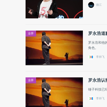
德江
罗永浩道
业界
罗永浩和他
角色。
李帅飞
罗永浩认
业界
锤子科技已
李帅飞