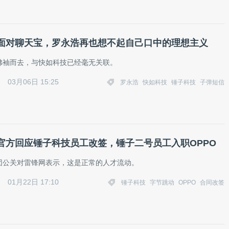
面对聊天宝，罗永浩再也想不起自己口中的理想主义
拂袖而去，与快如科技已经毫无关联。
03月06日 15:25
罗永浩
快如科技
锤子科技
子弹短信
官方回应锤子科技员工改签，锤子二号员工入职OPPO
团公关对雷锋网表示，这是正常的人才流动。
01月22日 17:10
锤子科技
字节跳动
OPPO
合同改签