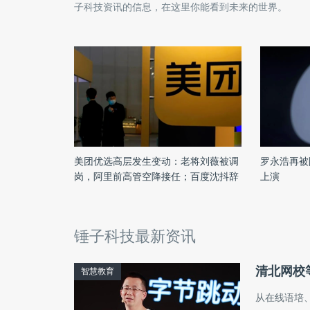
子科技
资讯的信息，在这里你能看到未来的世界。
美团优选高层发生变动：老将刘薇被调
罗永浩再被
岗，阿里前高管空降接任；百度沈抖辞
上演
任携程董事；罗永浩否认调侃东方甄选
｜雷峰早报
锤子科技最新资讯
清北网校
智慧教育
从在线语培