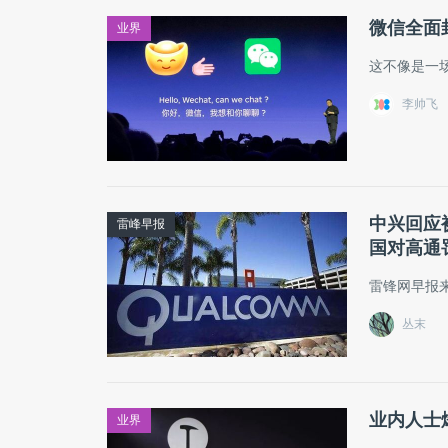
微信全面
业界
这不像是一
李帅飞
中兴回应
雷峰早报
国对高通罚
雷锋网早报
丛末
业内人士
业界