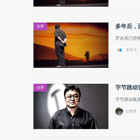
多年后，
业界
罗永浩已经
李帅飞
字节跳动
业界
字节跳动集
赵晨希