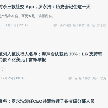
封杀三款社交 App，罗永浩：历史会记住这一天
场产品发布会，而更像是一场招商会。
01月15日 22:35
快如科技
锤子科技
聊天宝
罗永浩
被列入被执行人名单；摩拜否认裁员 30%；LG 支持韩
款 9 亿美元 | 雷锋早报
来了~
12月26日 08:34
lg
锤子科技
摩拜
华为
爆料：罗永浩卸任CEO并遣散锤子各省级分部人员