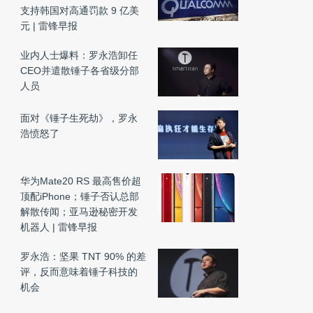
支持韩国对高通罚款 9 亿美
元 | 雷锋早报
业内人士爆料：罗永浩卸任
CEO并遣散锤子各省级分部
人员
面对《锤子生死劫》，罗永
浩愤怒了
华为Mate20 RS 最高售价超
顶配iPhone；锤子否认总部
解散传闻；亚马逊秘密开发
机器人 | 雷锋早报
罗永浩：坚果 TNT 90% 的差
评，反而意味着锤子科技的
机会