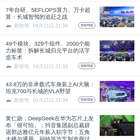
开
7年自研、5EFLOPS算力、万卡超
算：长城智驾的追赶之战
课
新智驾
04月21日 21:34
智能驾驶
活
49个模块、329个组件、2000个能
力标签：拆解长城归元平台的活字
动
造车术
新智驾
04月21日 21:34
智能驾驶
中
43.8万的非承载式车身装上AI大脑：
坦克700与长城的VLA野望
心
新智驾
04月21日 21:34
智能驾驶
GAIR
黄仁勋：DeepSeek在华为芯片上发
布「很可怕」；抖音集团副总裁辟
谣郭达雅亿元年薪入职字节；五角
专
大楼与通用、福特等汽车制造商讨