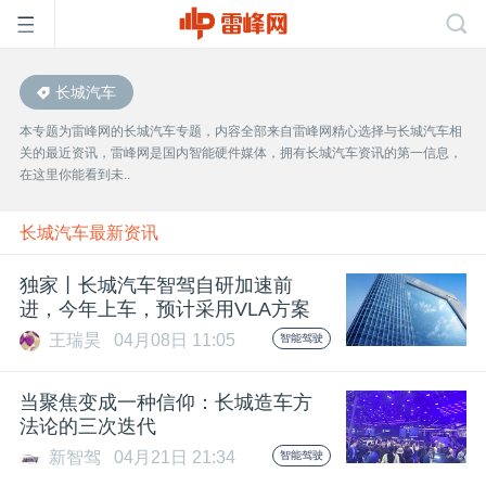
长城汽车
首
本专题为雷峰网的长城汽车专题，内容全部来自雷峰网精心选择与长城汽车相
关的最近资讯，雷峰网是国内智能硬件媒体，拥有长城汽车资讯的第一信息，
页
在这里你能看到未..
雷
长城汽车最新资讯
独家丨长城汽车智驾自研加速前
峰
进，今年上车，预计采用VLA方案
王瑞昊
04月08日 11:05
智能驾驶
网
当聚焦变成一种信仰：长城造车方
公
法论的三次迭代
新智驾
04月21日 21:34
智能驾驶