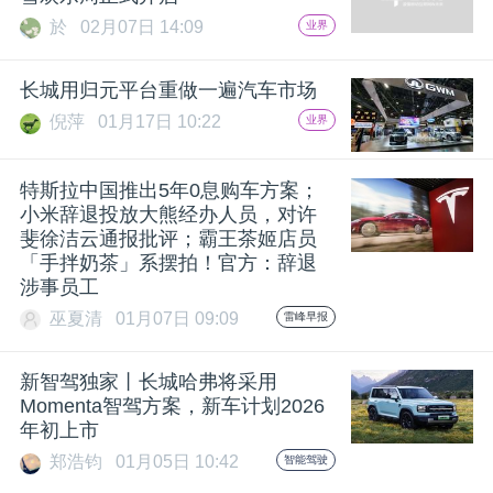
於
02月07日 14:09
业界
长城用归元平台重做一遍汽车市场
倪萍
01月17日 10:22
业界
特斯拉中国推出5年0息购车方案；
小米辞退投放大熊经办人员，对许
斐徐洁云通报批评；霸王茶姬店员
「手拌奶茶」系摆拍！官方：辞退
涉事员工
巫夏清
01月07日 09:09
雷峰早报
新智驾独家丨长城哈弗将采用
Momenta智驾方案，新车计划2026
年初上市
郑浩钧
01月05日 10:42
智能驾驶