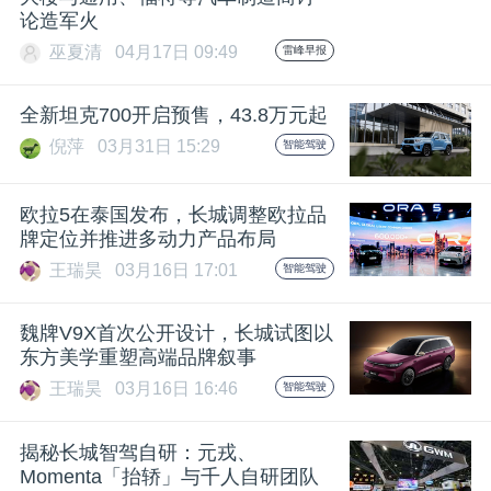
论造军火
题
巫夏清
04月17日 09:49
雷峰早报
爱
全新坦克700开启预售，43.8万元起
倪萍
03月31日 15:29
智能驾驶
搞
欧拉5在泰国发布，长城调整欧拉品
机
牌定位并推进多动力产品布局
王瑞昊
03月16日 17:01
智能驾驶
魏牌V9X首次公开设计，长城试图以
东方美学重塑高端品牌叙事
王瑞昊
03月16日 16:46
智能驾驶
揭秘长城智驾自研：元戎、
Momenta「抬轿」与千人自研团队