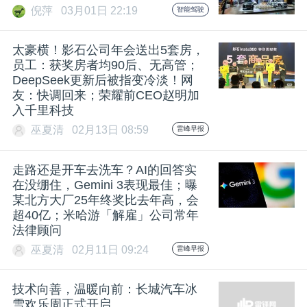
倪萍
03月01日 22:19
智能驾驶
太豪横！影石公司年会送出5套房，
员工：获奖房者均90后、无高管；
DeepSeek更新后被指变冷淡！网
友：快调回来；荣耀前CEO赵明加
入千里科技
巫夏清
02月13日 08:59
雷峰早报
走路还是开车去洗车？AI的回答实
在没绷住，Gemini 3表现最佳；曝
某北方大厂25年终奖比去年高，会
超40亿；米哈游「解雇」公司常年
法律顾问
巫夏清
02月11日 09:24
雷峰早报
技术向善，温暖向前：长城汽车冰
雪欢乐周正式开启