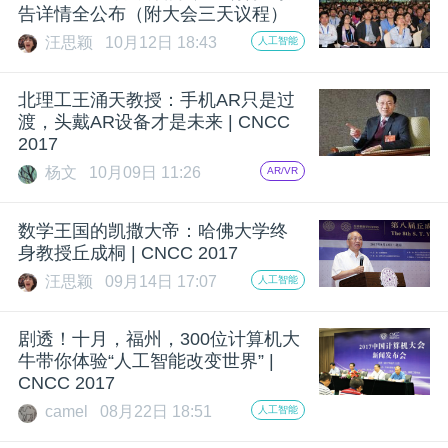
告详情全公布（附大会三天议程）
汪思颖
10月12日 18:43
人工智能
北理工王涌天教授：手机AR只是过
渡，头戴AR设备才是未来 | CNCC
2017
杨文
10月09日 11:26
AR/VR
数学王国的凯撒大帝：哈佛大学终
身教授丘成桐 | CNCC 2017
汪思颖
09月14日 17:07
人工智能
剧透！十月，福州，300位计算机大
牛带你体验“人工智能改变世界” |
CNCC 2017
camel
08月22日 18:51
人工智能