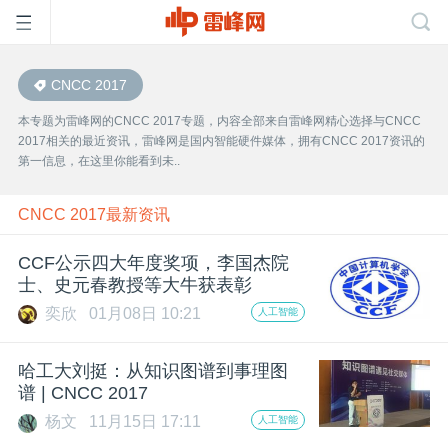
CNCC 2017
首
本专题为雷峰网的CNCC 2017专题，内容全部来自雷峰网精心选择与CNCC
2017相关的最近资讯，雷峰网是国内智能硬件媒体，拥有CNCC 2017资讯的
页
第一信息，在这里你能看到未..
雷
CNCC 2017最新资讯
CCF公示四大年度奖项，李国杰院
峰
士、史元春教授等大牛获表彰
奕欣
01月08日 10:21
人工智能
网
哈工大刘挺：从知识图谱到事理图
公
谱 | CNCC 2017
杨文
11月15日 17:11
人工智能