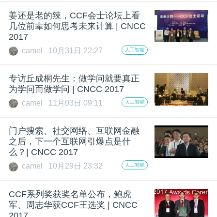
开
姜还是老的辣，CCF会士论坛上看
几位前辈如何思考未来计算 | CNCC
课
2017
camel
10月31日 22:27
人工智能
活
专访丘成桐先生：做学问就要真正
动
为学问而做学问 | CNCC 2017
camel
11月03日 09:11
人工智能
中
门户搜索、社交网络、互联网金融
之后，下一个互联网引爆点是什
心
么？| CNCC 2017
camel
10月29日 23:32
人工智能
GAIR
CCF系列奖获奖名单公布，鲍虎
军、周志华获CCF王选奖 | CNCC
专
2017