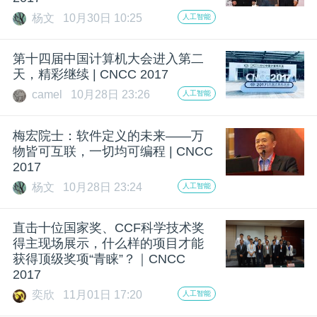
杨文
10月30日 10:25
人工智能
题
第十四届中国计算机大会进入第二
爱
天，精彩继续 | CNCC 2017
camel
10月28日 23:26
人工智能
搞
梅宏院士：软件定义的未来——万
物皆可互联，一切均可编程 | CNCC
机
2017
杨文
10月28日 23:24
人工智能
直击十位国家奖、CCF科学技术奖
得主现场展示，什么样的项目才能
获得顶级奖项“青睐”？｜CNCC
2017
奕欣
11月01日 17:20
人工智能