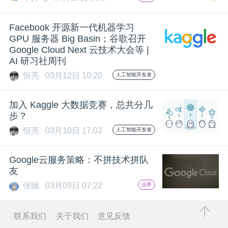
开
Facebook 开源新一代机器学习
课
GPU 服务器 Big Basin；谷歌召开
Google Cloud Next 云技术大会等 |
AI 研习社周刊
活
恒亮
03月12日 10:20
人工智能开发者
动
加入 Kaggle 大数据竞赛，总共分几
步？
中
恒亮
03月10日 17:02
人工智能开发者
心
Google云服务策略：不拼技术拼队
友
GAIR
张驰
03月09日 07:22
业界
专
联系我们
关于我们
意见反馈