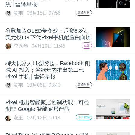
统 | 雷锋早报
黄韦
06月15日 07:56
雷峰早报
谷歌加入OLED争夺战：斥资8.8亿
美元投LG 下代Pixel手机配置曲面屏
李秀琴
04月10日 11:45
业界
聊天机器人只会唠嗑，Facebook 削
减 AI 投入；谷歌年内推出第二代
Pixel 手机 | 雷锋早报
黄韦
03月06日 08:40
雷峰早报
Pixel 推出智能家居控制功能，可控
制非 Google 智能家居产品
老王
02月12日 10:14
人工智能