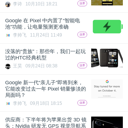
李诗
10月10日 18:21
业界
题
Google 在 Pixel 中内置了“智能电
池”功能，让电量预测更准确
爱
李帅飞
11月24日 11:49
业界
搞
没落的“贵族”：那些年，我们一起玩
过的HTC经典机型
机
王昊
09月24日 08:38
业界
Google 新一代“亲儿子”即将到来，
它能改变过去一年 Pixel 销量惨淡的
局面吗？
李帅飞
09月18日 18:15
业界
供应商：下半年将为苹果出货 3D 镜
头；Nvidia 研发无 GPS 视觉导航系