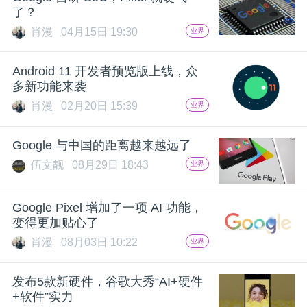
开
了？
肖漫
04月15日 19:30
业界
课
Android 11 开发者预览版上线，众
活
多新功能来袭
肖漫
02月20日 15:39
业界
动
Google 与中国的距离越来越远了
伍文靓
08月29日 18:43
中
业界
Google Pixel 增加了一项 AI 功能，
心
变得更加贴心了
肖漫
08月03日 10:22
业界
GAIR
发布5款新硬件，谷歌大秀“AI+硬件
专
+软件”实力