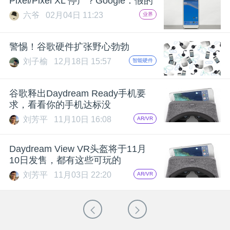
Pixel/Pixel XL 停产？Google：假的
六爷
02月04日 11:23
业界
警惕！谷歌硬件扩张野心勃勃
刘子榆
12月18日 15:57
智能硬件
谷歌释出Daydream Ready手机要
求，看看你的手机达标没
刘芳平
11月10日 16:08
AR/VR
Daydream View VR头盔将于11月
10日发售，都有这些可玩的
刘芳平
11月03日 22:20
AR/VR