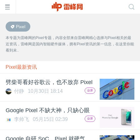
Pixel
首
本专题为雷峰网的Pixel专题，内容全部来自雷峰网精心选择与Pixel相关的最
近资讯，雷峰网是国内智能硬件媒体，拥有Pixel资讯的第一信息，在这里你能
页
看到未..
雷
Pixel最新资讯
劈柴哥看好谷歌云，也不放弃 Pixel
峰
付静
10月30日 18:14
业界
网
Google Pixel 不缺大神，只缺心眼
李帅飞
05月15日 02:39
业界
公
Google 自研 SoC，Pixel 就硬气