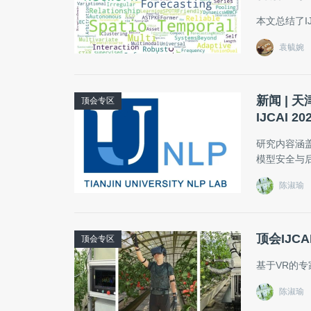
本文总结了IJ
袁毓婉
新闻 | 
顶会专区
IJCAI 
研究内容涵
模型安全与
陈淑瑜
顶会IJC
顶会专区
基于VR的
陈淑瑜