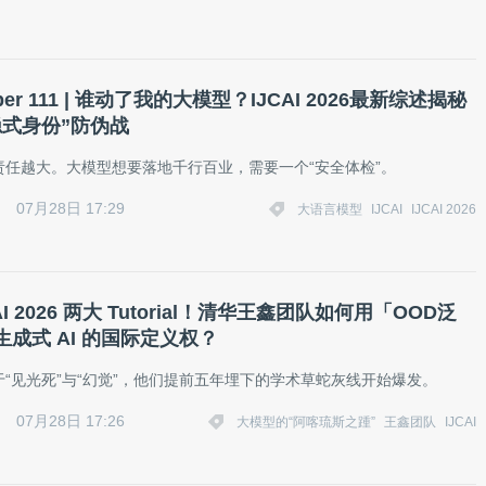
aper 111 | 谁动了我的大模型？IJCAI 2026最新综述揭秘
隐式身份”防伪战
责任越大。大模型想要落地千行百业，需要一个“安全体检”。
07月28日 17:29
大语言模型
IJCAI
IJCAI 2026
AI 2026 两大 Tutorial！清华王鑫团队如何用「OOD泛
成式 AI 的国际定义权？
“见光死”与“幻觉”，他们提前五年埋下的学术草蛇灰线开始爆发。
07月28日 17:26
大模型的“阿喀琉斯之踵”
王鑫团队
IJCAI