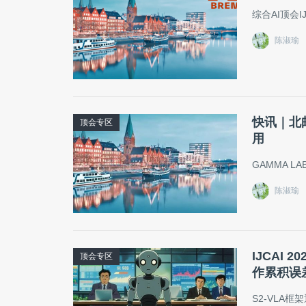
综合AI顶会I
陈淑瑜
快讯｜北邮G
顶会专区
用
GAMMA LA
陈淑瑜
IJCAI
顶会专区
作累积误
S2-VLA