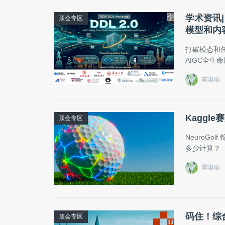
学术资讯| 
顶会专区
模型和内
打破模态和
AIGC全生
陈淑瑜
Kaggle赛
顶会专区
NeuroG
多少计算？
陈淑瑜
码住！综合
顶会专区