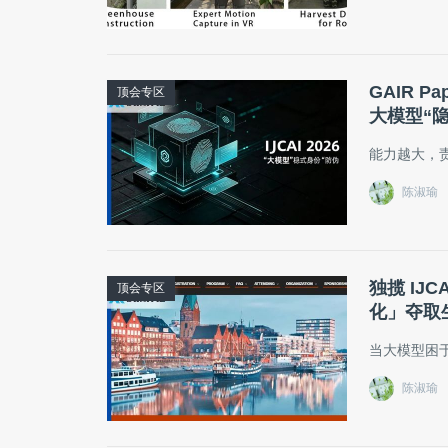
GAIR P
顶会专区
大模型“
能力越大，
陈淑瑜
独揽 IJC
顶会专区
化」夺取生
当大模型困于
陈淑瑜