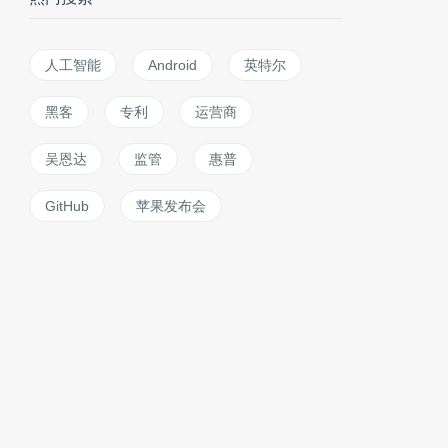
人工智能
Android
英特尔
黑客
专利
运营商
吴恩达
监管
惠普
GitHub
苹果发布会