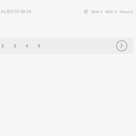
。
01月07日 08:28
Moto X
Moto G
Nexus 6
2
3
4
5