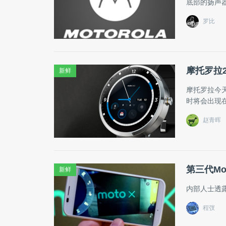
底部的扬声
罗比
摩托罗拉2
新鲜
摩托罗拉今
时将会出现
赵青晖
第三代Mo
新鲜
内部人士透露
程弢