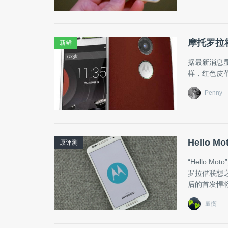
摩托罗拉将
新鲜
据最新消息显
样，红色皮革
Penny
Hello 
原评测
“Hello
罗拉借联想之
后的首发悍
量衡