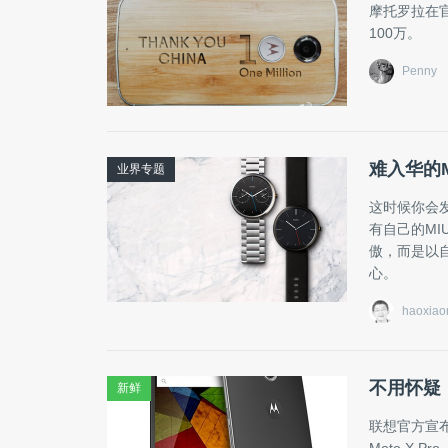
摩托罗拉在官
100万。
Penny
难入华的
业界专题
这时候你会发
有自己的MIU
傲，而是以
心。
haoxiao
不用怀疑！国
新鲜
联想官方宣布