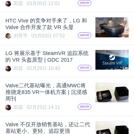
田苗
03月05日 12:02
AR/VR
HTC Vive 的竞争对手来了，LG 和
Valve 合作开发了款 VR 头显
刘芳平
03月03日 07:52
AR/VR
LG 将展示基于 SteamVR 追踪系统
的 VR 头盔原型 | GDC 2017
田苗
02月28日 10:40
AR/VR
Valve二代基站曝光，高通MWC将
推骁龙835 VR一体机方案 | 沉浸感
周刊
田苗
02月25日 14:11
AR/VR
Valve 不仅开放销售基站，还让二代
基站更小、更轻、追踪更强