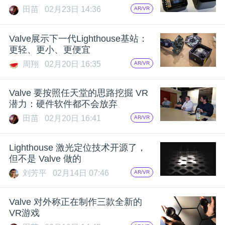
田苗
02月23日 14:36
AR/VR
Valve展示下一代Lighthouse基站：
更轻、更小、更便宜
周翔
02月20日 16:35
AR/VR
Valve 要按照任天堂的思路挖掘 VR
潜力：硬件软件都不会放弃
田苗
02月20日 16:41
AR/VR
Lighthouse 激光定位技术开源了，
但不是 Valve 做的
刘芳平
02月14日 07:46
AR/VR
Valve 对外称正在制作三款全新的
VR游戏