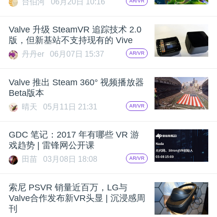
台伯河
06月20日 10:16
AR/VR
题
Valve 升级 SteamVR 追踪技术 2.0
版，但新基站不支持现有的 Vive
爱
丹丹er
06月07日 15:37
AR/VR
搞
Valve 推出 Steam 360° 视频播放器
Beta版本
机
晴天
05月11日 21:31
AR/VR
GDC 笔记：2017 年有哪些 VR 游
戏趋势 | 雷锋网公开课
田苗
03月08日 18:08
AR/VR
索尼 PSVR 销量近百万，LG与
Valve合作发布新VR头显 | 沉浸感周
刊