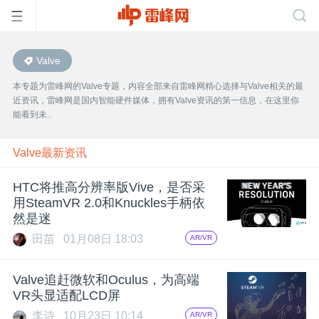
Valve
首
本专题为雷峰网的Valve专题，内容全部来自雷峰网精心选择与Valve相关的最
近资讯，雷峰网是国内智能硬件媒体，拥有Valve资讯的第一信息，在这里你
页
能看到未..
雷
Valve最新资讯
HTC将推高分辨率版Vive，是否采
峰
用SteamVR 2.0和Knuckles手柄依
然是迷
网
田苗
01月08日 18:03
AR/VR
公
Valve追赶微软和Oculus，为高端
VR头显适配LCD屏
李诗
10月23日 10:14
AR/VR