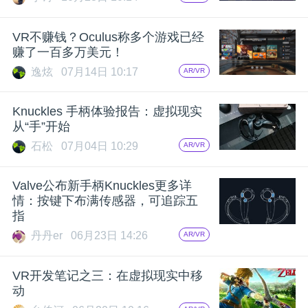
开
VR不赚钱？Oculus称多个游戏已经
课
赚了一百多万美元！
逸炫
07月14日 10:17
AR/VR
活
Knuckles 手柄体验报告：虚拟现实
动
从“手”开始
石松
07月04日 10:29
AR/VR
中
Valve公布新手柄Knuckles更多详
情：按键下布满传感器，可追踪五
心
指
丹丹er
06月23日 14:26
AR/VR
GAIR
VR开发笔记之三：在虚拟现实中移
动
专