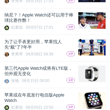
李秀琴
09月14日 17:53
业界
题
纳尼？！Apple Watch还可以用于棒
球比赛作弊！
爱
彭赛琼
09月07日 17:01
业界
搞
为了让手表更好用，苹果找人
先“戴”了7年半
机
李秀琴
09月08日 09:39
业界
第三代Apple Watch或将有LTE版，
但外观无变化
张驰
08月15日 08:00
业界
苹果或在年底发行电信版Apple
Watch
彭赛琼
08月05日 15:50
业界