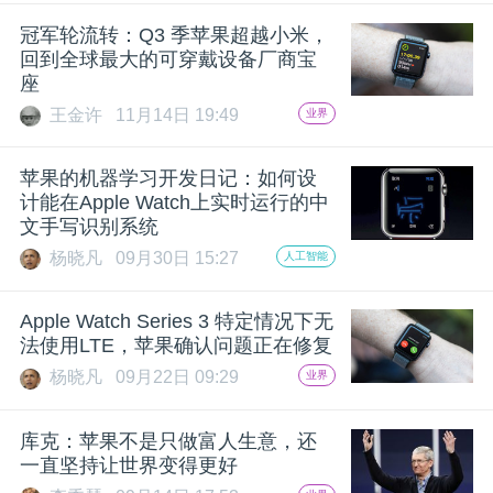
开
冠军轮流转：Q3 季苹果超越小米，
回到全球最大的可穿戴设备厂商宝
课
座
王金许
11月14日 19:49
业界
活
苹果的机器学习开发日记：如何设
动
计能在Apple Watch上实时运行的中
文手写识别系统
杨晓凡
09月30日 15:27
人工智能
中
Apple Watch Series 3 特定情况下无
心
法使用LTE，苹果确认问题正在修复
杨晓凡
09月22日 09:29
业界
GAIR
库克：苹果不是只做富人生意，还
一直坚持让世界变得更好
专