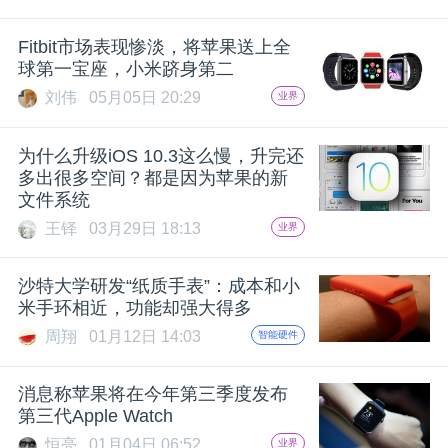
Fitbit市场表现惨淡，将苹果送上全
球第一宝座，小米跻身第二
刘伟
05月05日 20:29
业界
为什么升级iOS 10.3这么慢，升完还
多出很多空间？都是因为苹果的新
文件系统
王铎
03月29日 18:13
业界
沙特大学研发“纸质手表”：成本和小
米手环相近，功能却强大得多
周翔
01月12日 14:03
智能硬件
消息称苹果将在今年第三季度发布
第三代Apple Watch
恒亮
01月04日 06:52
业界