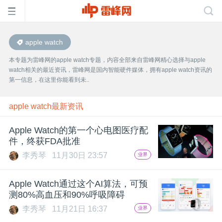
apple watch
首
本专题为雷峰网的apple watch专题，内容全部来自雷峰网精心选择与apple
watch相关的最近资讯，雷峰网是国内智能硬件媒体，拥有apple watch资讯的
页
第一信息，在这里你能看到未..
雷
apple watch最新资讯
Apple Watch的第一个心电图医疗配
峰
件，终获FDA批准
李秀琴
11月30日 23:57
业界
网
Apple Watch通过这个AI算法，可预
公
测80%高血压和90%呼吸障碍
李秀琴
11月21日 16:37
业界