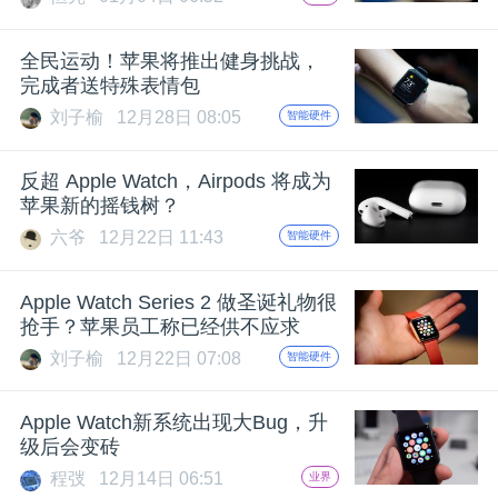
全民运动！苹果将推出健身挑战，
完成者送特殊表情包
刘子榆
12月28日 08:05
智能硬件
反超 Apple Watch，Airpods 将成为
苹果新的摇钱树？
六爷
12月22日 11:43
智能硬件
Apple Watch Series 2 做圣诞礼物很
抢手？苹果员工称已经供不应求
刘子榆
12月22日 07:08
智能硬件
Apple Watch新系统出现大Bug，升
级后会变砖
程弢
12月14日 06:51
业界