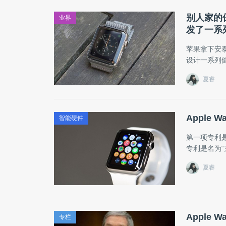
别人家的保
业界
发了一系
苹果拿下安
设计一系列健康
夏睿
Apple
智能硬件
第一项专利是
专利是名为
夏睿
Apple
专栏