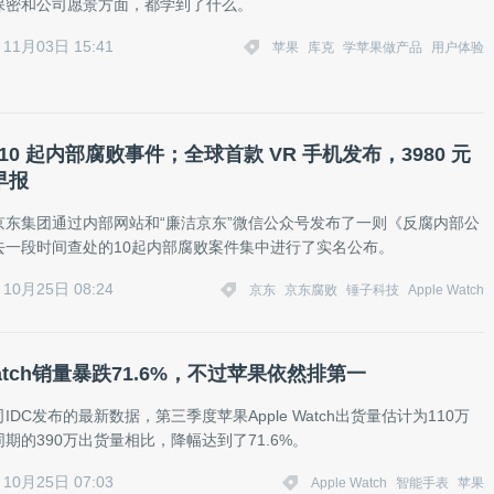
保密和公司愿景方面，都学到了什么。
11月03日 15:41
苹果
库克
学苹果做产品
用户体验
10 起内部腐败事件；全球首款 VR 手机发布，3980 元
早报
京东集团通过内部网站和“廉洁京东”微信公众号发布了一则《反腐内部公
去一段时间查处的10起内部腐败案件集中进行了实名公布。
10月25日 08:24
京东
京东腐败
锤子科技
Apple Watch
 Watch销量暴跌71.6%，不过苹果依然排第一
IDC发布的最新数据，第三季度苹果Apple Watch出货量估计为110万
期的390万出货量相比，降幅达到了71.6%。
10月25日 07:03
Apple Watch
智能手表
苹果