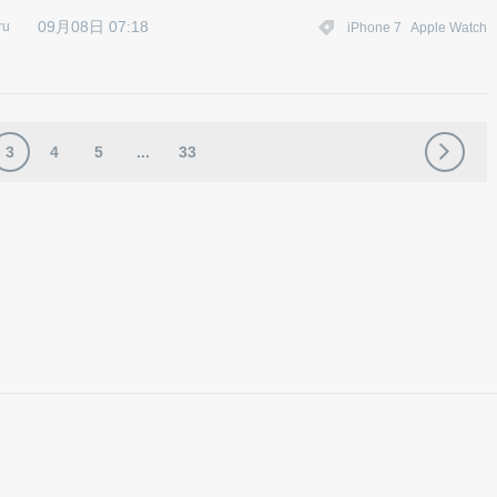
09月08日 07:18
ru
iPhone 7
Apple Watch
3
4
5
...
33