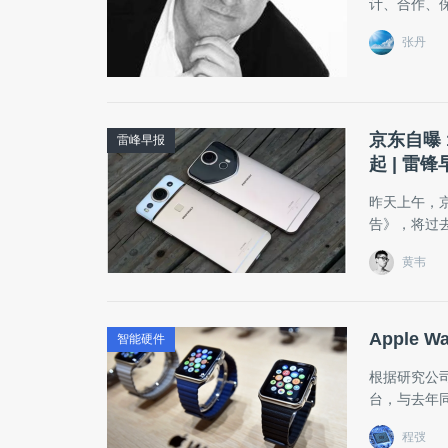
计、合作、
张丹
京东自曝 
雷峰早报
起 | 雷锋
昨天上午，
告》，将过
黄韦
Apple
智能硬件
根据研究公司
台，与去年同
程弢