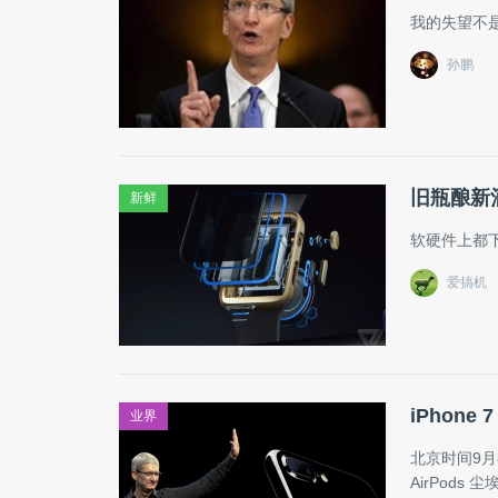
我的失望不
孙鹏
旧瓶酿新酒，
新鲜
软硬件上都
爱搞机
iPhone
业界
北京时间9月8
AirPods 