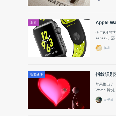
Apple 
业界
今年9月的苹果新
series2
陈圳
指纹识别
智能硬件
苹果推出了一
Watch 解锁
刘子榆