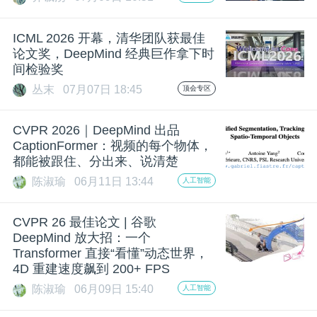
开
ICML 2026 开幕，清华团队获最佳
课
论文奖，DeepMind 经典巨作拿下时
间检验奖
活
丛末
07月07日 18:45
顶会专区
动
CVPR 2026｜DeepMind 出品
CaptionFormer：视频的每个物体，
都能被跟住、分出来、说清楚
中
陈淑瑜
06月11日 13:44
人工智能
心
CVPR 26 最佳论文 | 谷歌
DeepMind 放大招：一个
Transformer 直接“看懂”动态世界，
GAIR
4D 重建速度飙到 200+ FPS
陈淑瑜
06月09日 15:40
人工智能
专