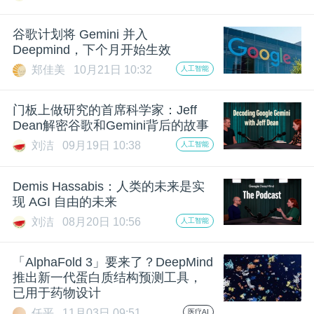
谷歌计划将 Gemini 并入
Deepmind，下个月开始生效
郑佳美
10月21日 10:32
人工智能
门板上做研究的首席科学家：Jeff
Dean解密谷歌和Gemini背后的故事
刘洁
09月19日 10:38
人工智能
Demis Hassabis：人类的未来是实
现 AGI 自由的未来
刘洁
08月20日 10:56
人工智能
「AlphaFold 3」要来了？DeepMind
推出新一代蛋白质结构预测工具，
已用于药物设计
任平
11月03日 09:51
医疗AI