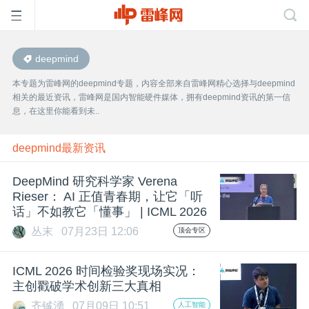
deepmind
首
本专题为雷峰网的deepmind专题，内容全部来自雷峰网精心选择与deepmind
相关的最近资讯，雷峰网是国内智能硬件媒体，拥有deepmind资讯的第一信
页
息，在这里你能看到未..
雷
deepmind最新资讯
DeepMind 研究科学家 Verena
峰
Rieser： AI 正值青春期，让它「听
话」不如教它「懂事」 | ICML 2026
网
丛末
07月23日 12:06
顶会专区
公
ICML 2026 时间检验奖现场实况：
主创戳破学术创新三大真相
齐铖湧
07月09日 10:51
人工智能