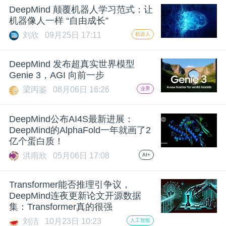
DeepMind 颠覆机器人学习范式：让
题
机器像人一样 “自由成长”
刘欣
09月25日 17:11
机器人
爱
DeepMind 发布超真实世界模型
Genie 3，AGI 向前一步
搞
梁丙鉴
08月06日 16:26
业界
机
DeepMind公布AI4S最新进展：
DeepMind的AlphaFold一年就画了2
亿个蛋白质！
洪雨欣
05月06日 17:08
AI+
Transformer能否推理引争议，
DeepMind连夜更新论文开源数据
集：Transformer真的很强
刘洁
10月23日 10:23
人工智能