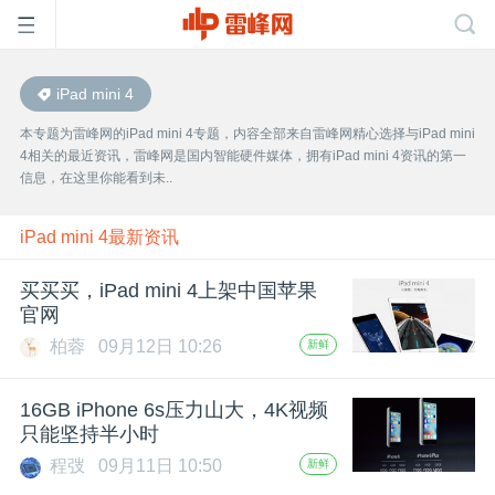
iPad mini 4
首
本专题为雷峰网的iPad mini 4专题，内容全部来自雷峰网精心选择与iPad mini
4相关的最近资讯，雷峰网是国内智能硬件媒体，拥有iPad mini 4资讯的第一
页
信息，在这里你能看到未..
雷
iPad mini 4最新资讯
买买买，iPad mini 4上架中国苹果
峰
官网
柏蓉
09月12日 10:26
新鲜
网
16GB iPhone 6s压力山大，4K视频
公
只能坚持半小时
程弢
09月11日 10:50
新鲜