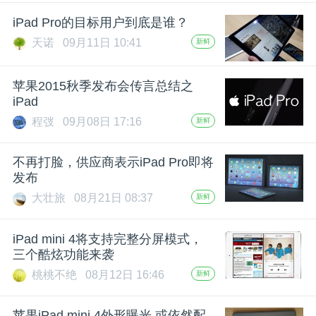
开
iPad Pro的目标用户到底是谁？
天诺
09月11日 10:41
新鲜
课
苹果2015秋季发布会传言总结之
活
iPad
程弢
09月08日 17:16
新鲜
动
不再打脸，供应商表示iPad Pro即将
中
发布
大壮旅
08月21日 08:37
新鲜
心
iPad mini 4将支持完整分屏模式，
三个酷炫功能来袭
GAIR
桃桃不绝
08月12日 16:46
新鲜
专
苹果iPad mini 4外形曝光 或依然配