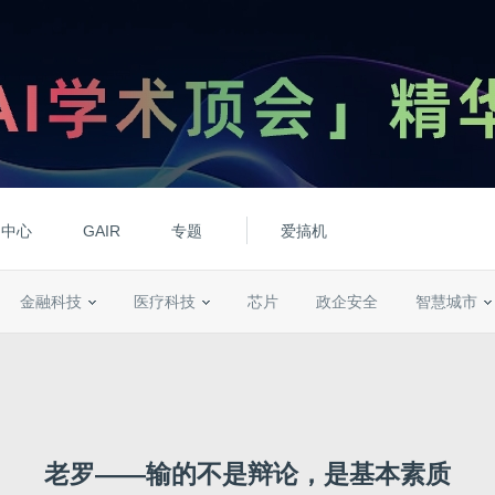
动中心
GAIR
专题
爱搞机
金融科技
医疗科技
芯片
政企安全
智慧城市
老罗——输的不是辩论，是基本素质