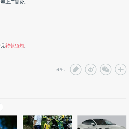
后奉上广告费。
情见
转载须知
。
分享：