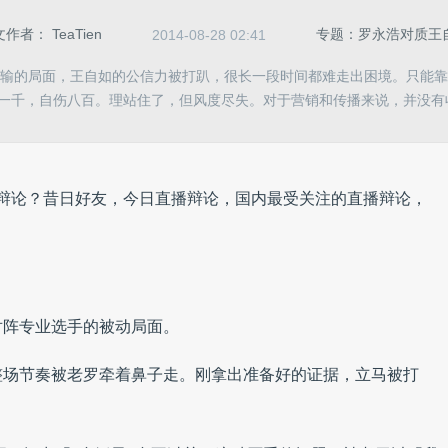
文作者：
TeaTien
专题：罗永浩对质王
2014-08-28 02:41
双输的局面，王自如的公信力被打趴，很长一段时间都难走出困境。只能靠
一千，自伤八百。理站住了，但风度尽失。对于营销和传播来说，并没有
的直播辩论？昔日好友，今日直播辩论，国内最受关注的直播辩论，
对阵专业选手的被动局面。
整场节奏被老罗牵着鼻子走。刚拿出准备好的证据，立马被打