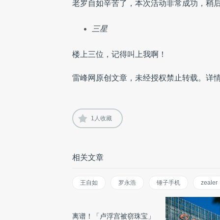
老罗自如辛苦了，本次活动非常成功，稍
三星
楼上三位，记得叫上我啊！
雷峰网原创文章，未经授权禁止转载。详
1
人收藏
相关文章
王自如
罗永浩
锤子手机
zealer
离谱！「卢浮宫被窃珠宝」