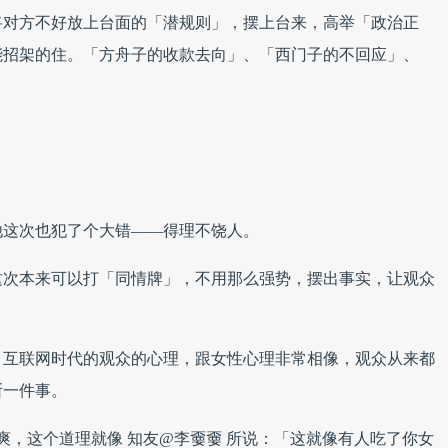
将对方不好放上台面的「潜规则」，摆上台来，高举「政治正
能招架的住。「方舟子的收款去向」、「西门子的不回应」、
他这次也犯了个大错——得理不饶人。
这次本来可以打「同情牌」，不用那么强势，摆出事实，让观众
，互联网时代的观众的心理，跟女性心理非常相像，观众从来都
断一件事。
爽，这个道理就像 知友@李嫑嫑 所说：「这就像有人吃了你女