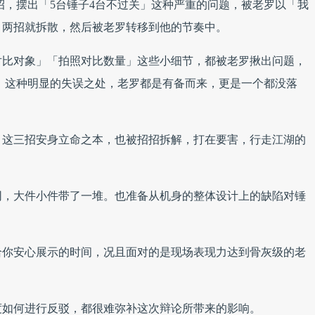
招，摆出「5台锤子4台不过关」这种严重的问题，被老罗以「我
」两招就拆散，然后被老罗转移到他的节奏中。
对比对象」「拍照对比数量」这些小细节，都被老罗揪出问题，
」这种明显的失误之处，老罗都是有备而来，更是一个都没落
」这三招安身立命之本，也被招招拆解，打在要害，行走江湖的
同，大件小件带了一堆。也准备从机身的整体设计上的缺陷对锤
给你安心展示的时间，况且面对的是现场表现力达到骨灰级的老
度如何进行反驳，都很难弥补这次辩论所带来的影响。