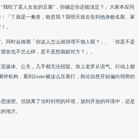
“我吃了某人女友的豆腐”，你确定你还能淡定？」
大家本应同
布：「丫就是一禽兽，敢惹我？我明天就去告到他身败名裂、家
害！」
方。
同时会揣测「你这人怎么就得理不饶人呢？」、「你是不是
女朋友也不怎么样，是不是想栽赃对方？」。
甚至媒体、公关，几乎都无法招架。
加上老罗从语气、行动上都
的测评机构，看到Zealer被这么压着打，舆论自然开始偏向弱势的
心思缜密。但脱离了当时封闭的环境，放到开放的环境中，还是
忽的地方。