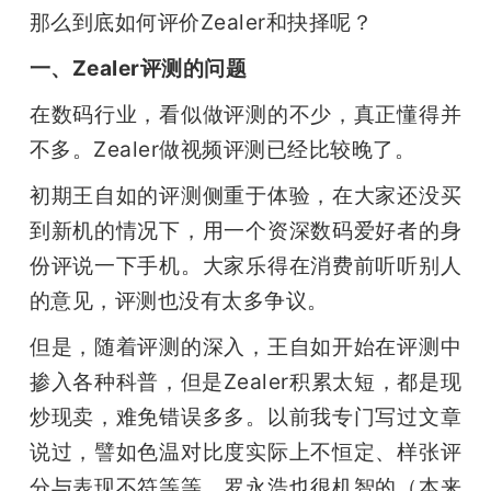
那么到底如何评价Zealer和抉择呢？
题
一、Zealer评测的问题
爱
在数码行业，看似做评测的不少，真正懂得并
不多。Zealer做视频评测已经比较晚了。
搞
初期王自如的评测侧重于体验，在大家还没买
到新机的情况下，用一个资深数码爱好者的身
机
份评说一下手机。大家乐得在消费前听听别人
的意见，评测也没有太多争议。
但是，随着评测的深入，王自如开始在评测中
掺入各种科普，但是Zealer积累太短，都是现
炒现卖，难免错误多多。以前我专门写过文章
说过，譬如色温对比度实际上不恒定、样张评
分与表现不符等等。罗永浩也很机智的（本来