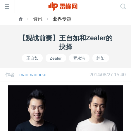
资讯
业界专题
首
【观战前奏】王自如和Zealer的
页
抉择
王自如
Zealer
罗永浩
约架
雷
作者：
maomaobear
2014/08/27 15:40
峰
网
公