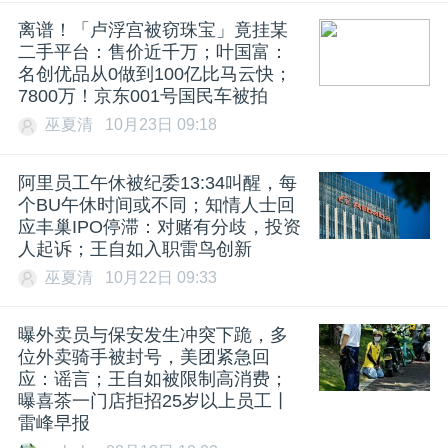
离谱！「卢浮宫被窃珠宝」竟挂某
二手平台：售价近千万；叶国富：
名创优品从0做到100亿比马云快；
7800万！京东001号国民车被拍
巫夏清
10月23日 09:18
阿里员工午休被纪委13:34叫醒，每
个BU午休时间或不同；知情人士回
应丰巢IPO停滞：对赌有分歧，投资
人起诉；王自如入职雷鸟创新
巫夏清
10月22日 09:33
曝外卖员与保安发生冲突下跪，多
位外卖骑手被封号，美团紧急回
应：谣言；王自如被限制高消费；
曝喜茶一门店拒招25岁以上员工丨
雷峰早报