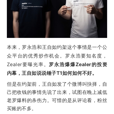
开
课
活
动
本来，罗永浩和王自如约架这个事情是一个公
众平台的优秀炒作机会。罗永浩要知名度，
中
Zealer要曝光率。
罗永浩爆爆Zealer的投资
内幕，王自如说说锤子T1如何如何不好。
心
但是在约架前，王自如发了个微博叫抉择，自
己把收钱的事情先说了出来，试图在晚上减低
GAIR
老罗爆料的杀伤力。可惜的是从评论看，粉丝
专
买账的不多。