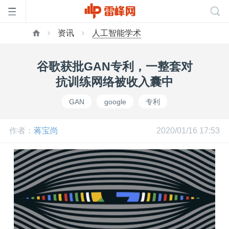
资讯
人工智能学术
首
谷歌获批GAN专利，一整套对
页
抗训练网络被收入囊中
GAN
google
专利
雷
作者：
蒋宝尚
2020/01/16 17:53
峰
网
公