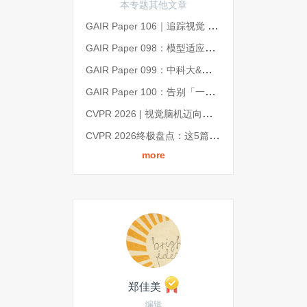
本专题其他文章
GAIR Paper 106｜追踪视觉 Token 的演化轨迹，实现无损压缩与 60% 推理加速｜CVPR 2026
GAIR Paper 098：模型适应性研究盘点：从保留旧知识，到适应真实世界 | CVPR 2026
GAIR Paper 099：中科大&智象未来：强模型打底、轻模型精修，重塑视频超分体验丨CVPR 2026
GAIR Paper 100：告别「一属性一训练」，美图&北交大提出统一属性编辑框架 All-in-One Slider | CVPR 202
CVPR 2026 | 视觉脑机迈向双向交互！神经流模型 NeuroFlow 打通视觉与神经的双向通道
CVPR 2026终极盘点：这5篇论文、1个演讲、3个展台，藏着计算机视觉下一个十年的答案
more
郑佳美
编辑