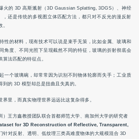
D 高斯溅射（3D Gaussian Splatting, 3DGS）、神经
lds, NeRF），还是传统的多视图立体匹配方法，都只对不反光的漫反射
效。
特性的材料，现有技术可以说是束手无策，比如金属、玻璃和
同角度、不同光照下呈现截然不同的特征，玻璃的折射彻底会
供算法匹配的特征点。
起一个玻璃碗，却常常因为识别不到物体轮廓而失手；工业质
到的 3D 模型却总是扭曲且失真的。
世界里，而真实物理世界远远比这复杂得多。
圳）王方鑫教授团队联合首都师范大学、南加州大学的研究者
aset for 3D Reconstruction of Reflective, Transparent,
门针对反射、透明、低纹理三类高难度物体的大规模混合 3D