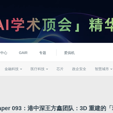
动中心
GAIR
专题
爱搞机
金融科技
医疗科技
芯片
政企安全
智慧城市
 Paper 093：港中深王方鑫团队：3D 重建的