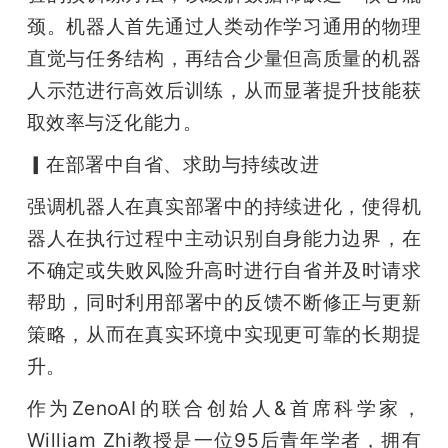
颈。机器⼈⾸先通过⼈类动作学习通⽤的物理
直觉与任务结构，再结合少量但⾼质量的机器
⼈⽰范进⾏⾼效后训练，从⽽显著提升技能获
取效率与泛化能⼒。
▎在部署中⾃省、求助与持续改进
强调机器⼈在真实部署中的持续进化，使得机
器⼈在执⾏过程中主动识别⾃⾝能⼒边界，在
不确定或失败⻛险升⾼时进⾏⾃省并及时请求
帮助，同时利⽤部署中的反馈不断修正与更新
策略，从⽽在真实环境中实现更可靠的⻓期提
升。
作为ZenoAI的联合创始⼈&⾸席科学家，
William Zhi教授是⼀位95后⻘年学者，拥有