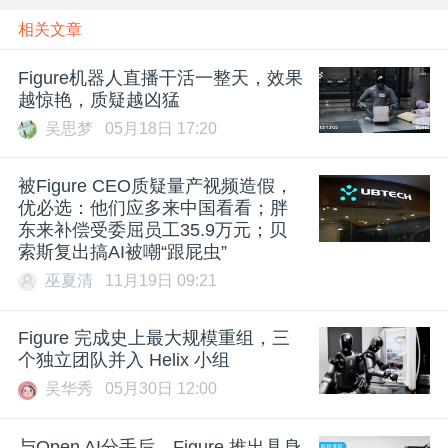
相关文章
Figure机器人直播干活一整天，效果
越惊艳，质疑越凶猛
吴思梦
05月18日 17:20
被Figure CEO质疑量产视频造假，
优必选：他们应多来中国看看；胖
东来补偿受委屈员工35.9万元；贝
索斯复出搞AI被嘲“跟屁虫”
巫夏清
11月19日 09:21
Figure 完成史上最大规模重组，三
个独立团队并入 Helix 小组
吴华秀
05月30日 12:00
与Open AI分手后，Figure 推出具身