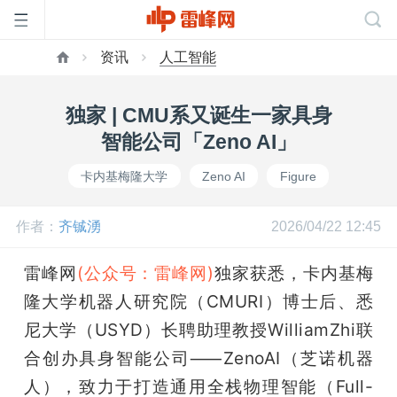
资讯
人工智能
首
独家 | CMU系⼜诞⽣⼀家具⾝
页
智能公司「Zeno AI」
卡内基梅隆⼤学
Zeno AI
Figure
雷
作者：
齐铖湧
2026/04/22 12:45
峰
雷峰网
(公众号：雷峰网)
独家获悉，卡内基梅
网
隆⼤学机器⼈研究院（CMURI）博⼠后、悉
尼⼤学（USYD）⻓聘助理教授WilliamZhi联
公
合创办具⾝智能公司⸺ZenoAI（芝诺机器
⼈），致⼒于打造通⽤全栈物理智能（Full-