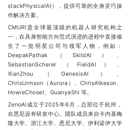
开
stackPhysicalAI），提供可靠的全⾝灵巧操
作解决⽅案。
课
CMURI是全球最顶级的机器⼈研究机构之
活
⼀，在具⾝智能⽅向范式演进的进程中直接催
⽣了⼀批明星公司与领军⼈物，例如：
动
DeepakPathak（SkildAI）、
SebastianScherer（FieldAI）、
中
XianZhou（GenesisAI）、
ChrisUrmson（Aurora）、ChrisAtkeson、
心
HowieChoset、GuanyaShi 等。
ZenoAI成⽴于2025年6⽉，总部位于杭州，
GAIR
在悉尼设有研发中⼼。团队成员来⾃卡内基梅
隆⼤学、浙江⼤学、悉尼⼤学、伊利诺伊⼤学
专