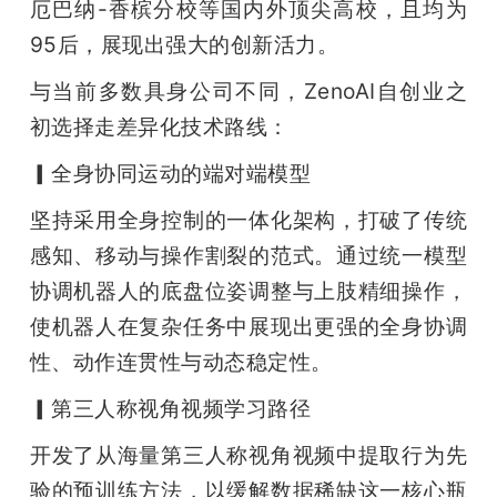
厄巴纳-⾹槟分校等国内外顶尖⾼校，且均为
题
95后，展现出强⼤的创新活⼒。
与当前多数具⾝公司不同，ZenoAI⾃创业之
爱
初选择⾛差异化技术路线：
▎全⾝协同运动的端对端模型
搞
坚持采⽤全⾝控制的⼀体化架构，打破了传统
机
感知、移动与操作割裂的范式。通过统⼀模型
协调机器⼈的底盘位姿调整与上肢精细操作，
使机器⼈在复杂任务中展现出更强的全⾝协调
性、动作连贯性与动态稳定性。
▎第三⼈称视⻆视频学习路径
开发了从海量第三⼈称视⻆视频中提取⾏为先
验的预训练⽅法，以缓解数据稀缺这⼀核⼼瓶