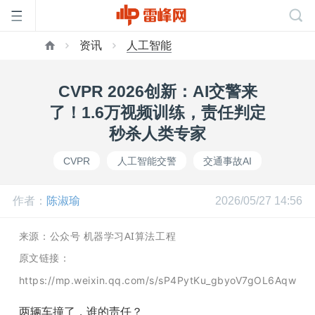
资讯
人工智能
首
CVPR 2026创新：AI交警来
页
了！1.6万视频训练，责任判定
秒杀人类专家
雷
CVPR
人工智能交警
交通事故AI
峰
作者：
陈淑瑜
2026/05/27 14:56
网
来源：公众号 机器学习AI算法工程
原文链接：
公
https://mp.weixin.qq.com/s/sP4PytKu_gbyoV7gOL6Aqw
两辆车撞了，谁的责任？