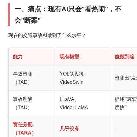
一、痛点：现有AI只会"看热闹"，不
题
会"断案"
爱
现在的交通事故AI做到了什么水平？
搞
能力
现有模型
能做到啥
机
事故检测
YOLO系列、
检测出"发
（TAD）
VideoSwin
事故理解
LLaVA、
描述"两
（TAU）
VideoLLaMA
度快"
责任分配
几乎没有
-
（TARA）