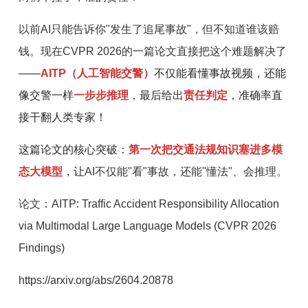
开
以前AI只能告诉你"发生了追尾事故"，但不知道谁该赔
课
钱。现在CVPR 2026的一篇论文直接把这个难题解决
了
——
AITP（人工智能交警
）
不仅能看懂事故视频，还能
活
像交警一样
一步步推理
，最后给出
责任判定
，准确率直
接干翻人类专家！
动
这篇论文的核心突破：
第一次把交通法规知识塞进多模
中
态大模型
，让
AI不仅能"看"事故，还能"懂法"、会推理。
论文：AITP: Traffic Accident Responsibility Allocation
心
via Multimodal Large Language Models (CVPR 2026
Findings)
GAIR
https://arxiv.org/abs/2604.20878
专