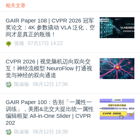
相关文章
GAIR Paper 108 | CVPR 2026 冠军
奖论文：4K 参数撬动 VLA 泛化，空
间才是真正的瓶颈！
张璐
07月17日 14:22
CVPR 2026 | 视觉脑机迈向双向交
互！神经流模型 NeuroFlow 打通视
觉与神经的双向通道
陈淑瑜
06月12日 17:36
GAIR Paper 100：告别「一属性一
训练」，美图&北交大提出统一属性
编辑框架 All-in-One Slider | CVPR
202
陈淑瑜
06月12日 16:38