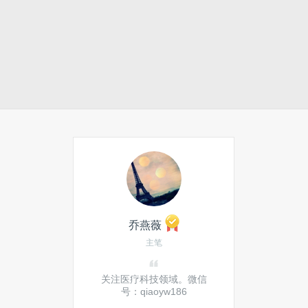
乔燕薇
主笔
关注医疗科技领域。微信
号：qiaoyw186