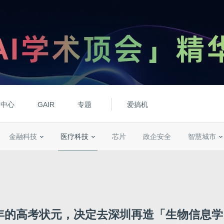
动中心
GAIR
专题
爱搞机
金融科技
医疗科技
芯片
政企安全
智慧城市
7年的高考状元，决定去深圳再造「生物信息