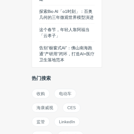
探索Bio AI「o1时刻」：百奥
几何的三年微观世界模型演进
这个春节，年轻人靠阿福当
「云孝子」
告别“橱窗式AI”：佛山南海跑
通“产研用”闭环，打造AI+医疗
卫生落地范本
热门搜索
收购
电动车
海康威视
CES
监管
LinkedIn