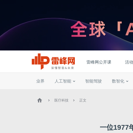
雷峰网公开课
活
业界
人工智能
智能驾驶
数智化
医疗科技
正文
一位197