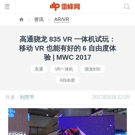
资讯
AR/VR
首
高通骁龙 835 VR 一体机试玩：
页
移动 VR 也能有好的 6 自由度体
验 | MWC 2017
雷
高通
VR一体机
骁龙835
6自由度
峰
作者：
刘芳平
2017/02/28 22:25
网
公