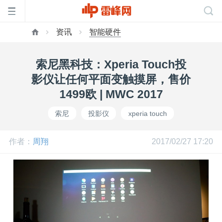
资讯
智能硬件
首
索尼黑科技：Xperia Touch投
页
影仪让任何平面变触摸屏，售价
1499欧 | MWC 2017
雷
索尼
投影仪
xperia touch
峰
作者：
周翔
2017/02/27 17:20
网
公