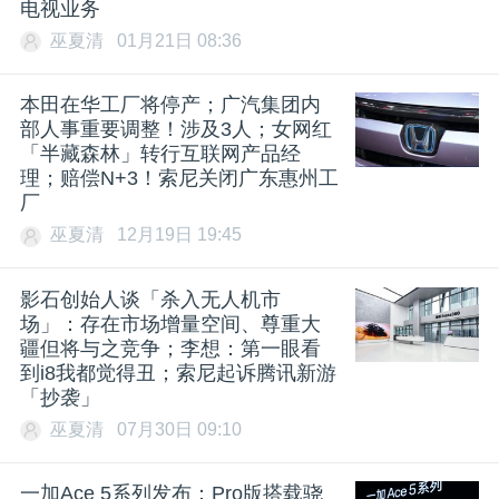
电视业务
巫夏清
01月21日 08:36
本田在华工厂将停产；广汽集团内
部人事重要调整！涉及3人；女网红
「半藏森林」转行互联网产品经
理；赔偿N+3！索尼关闭广东惠州工
厂
巫夏清
12月19日 19:45
影石创始人谈「杀入无人机市
场」：存在市场增量空间、尊重大
疆但将与之竞争；李想：第一眼看
到i8我都觉得丑；索尼起诉腾讯新游
「抄袭」
巫夏清
07月30日 09:10
一加Ace 5系列发布：Pro版搭载骁