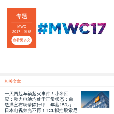
专题
MWC
2017：透视
移动通信产
查看更多文
业
章
相关文章
一天两起车辆起火事件！小米回
应：动力电池均处于正常状态；俞
敏洪宣布聘请陈行甲，年薪150万；
日本电视荣光不再！TCL拟控股索尼