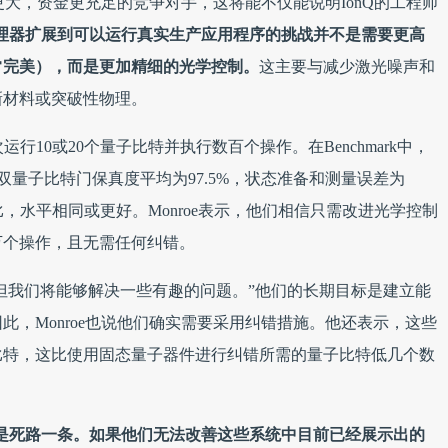
模更大，资金更充足的竞争对手，这将能不仅能说明IonQ的工程师
将处理器扩展到可以运行真实生产应用程序的挑战并不是需要更高
常完美），而是更加精细的光学控制。
这主要与减少激光噪声和
新材料或突破性物理。
行10或20个量子比特并执行数百个操作。在Benchmark中，
，双量子比特门保真度平均为97.5%，状态准备和测量误差为
比，水平相同或更好。Monroe表示，他们相信只需改进光学控制
万个操作，且无需任何纠错。
“但我们将能够解决一些有趣的问题。”他们的长期目标是建立能
此，Monroe也说他们确实需要采用纠错措施。他还表示，这些
子比特，这比使用固态量子器件进行纠错所需的量子比特低几个数
理器是死路一条。如果他们无法改善这些系统中目前已经展示出的