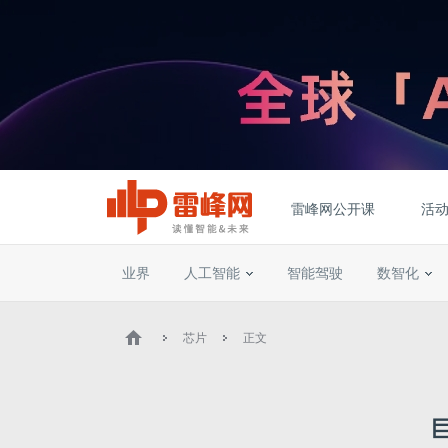
雷峰网公开课
活
业界
人工智能
智能驾驶
数智化
芯片
正文