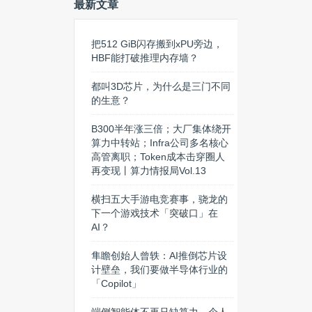
最新文章
把512 GiB闪存搬到xPU旁边，
HBF能打破推理内存墙？
都叫3D芯片，为什么是三门不同
的生意？
B300半年涨三倍；大厂集体绕开
算力中转站；Infra公司多名核心
高管离职；Token成本击穿圈人
再变现丨算力情报局Vol.13
横扫五大手游电竞赛事，骁龙的
下一个游戏技术「突破口」在
AI？
隼瞻创始人曾轶：AI推倒芯片设
计壁垒，我们要做半导体行业的
「Copilot」