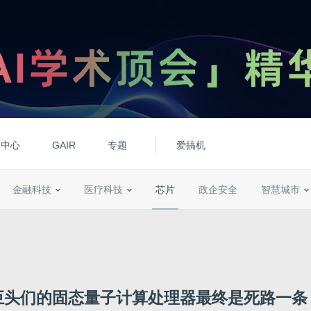
动中心
GAIR
专题
爱搞机
金融科技
医疗科技
芯片
政企安全
智慧城市
巨头们的固态量子计算处理器最终是死路一条