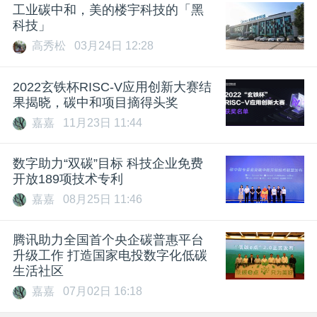
工业碳中和，美的楼宇科技的「黑
科技」
高秀松
03月24日 12:28
2022玄铁杯RISC-V应用创新大赛结
果揭晓，碳中和项目摘得头奖
嘉嘉
11月23日 11:44
数字助力“双碳”目标 科技企业免费
开放189项技术专利
嘉嘉
08月25日 11:46
腾讯助力全国首个央企碳普惠平台
升级工作 打造国家电投数字化低碳
生活社区
嘉嘉
07月02日 16:18