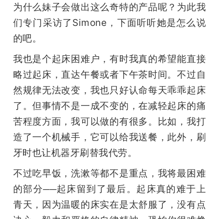
为什么妹子会做出这么奇特的产品呢？为此我
题
们专门采访了Simone，下面听听她是怎么说
的吧。
爱
我也是个起床困难户，有时我真的希望能直接
略过起床，直达午餐或者下午茶时间。不过自
搞
然规律无法改变，我也只好认命每天乖乖起床
了。但事情不是一成不变的，在减轻起床的痛
机
苦程度方面，我可以做的有很多。比如，我打
造了一个机械手，它可以给我送餐，此外，刷
牙时也让机器牙刷替我代劳。
不过吃早饭，洗漱等都不是重点，我将最困难
的部分──起床留到了最后。起床真的难于上
青天，因为温暖的床实在是太舒服了，没有点