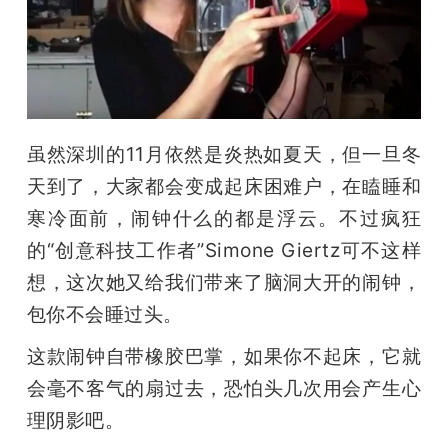
开
课
活
虽然深圳的11月依然是炎热如夏天，但一旦冬
动
天到了，大家都会变成起床困难户，在瞌睡和
寒冷面前，闹钟什么的都是浮云。不过疯狂
中
的“创意科技工作者”Simone Giertz可不这样
想，这次她又给我们带来了脑洞大开的闹钟，
心
包你不会睡过头。
这款闹钟自带橡胶巴掌，如果你不起床，它就
GAIR
会毫不客气的扇过去，恐怕头几次用会产生心
理阴影吧。
专