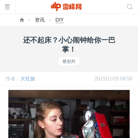
资讯
DIY
首
还不起床？小心闹钟给你一巴
页
掌！
硬创邦
雷
作者：
大壮旅
2015/11/20 09:50
峰
网
公